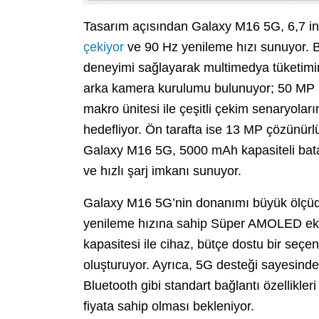
Tasarım açısından Galaxy M16 5G, 6,7 i
çekiyor
ve 90 Hz yenileme hızı sunuyor. B
deneyimi sağlayarak multimedya tüketimini 
arka kamera kurulumu bulunuyor; 50 MP bi
makro ünitesi ile çeşitli çekim senaryoları
hedefliyor. Ön tarafta ise 13 MP çözünü
Galaxy M16 5G, 5000 mAh kapasiteli batar
ve hızlı şarj imkanı sunuyor.
Galaxy M16 5G’nin donanımı büyük ölçüde 
yenileme hızına sahip Süper AMOLED ekr
kapasitesi ile cihaz, bütçe dostu bir seçene
oluşturuyor. Ayrıca, 5G desteği sayesinde 
Bluetooth gibi standart bağlantı özellikle
fiyata sahip olması bekleniyor.