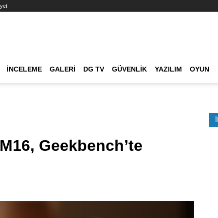
yet
Ana dolaşım
İNCELEME
GALERI
DG TV
GÜVENLIK
YAZILIM
OYUN
Etkinlik Ara
 M16, Geekbench’te