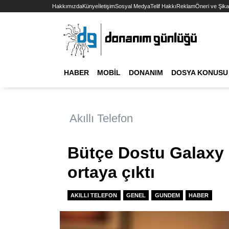
Hakkımızda
Künye
İletişim
Sosyal Medya
Telif Hakkı
Reklam
Öneri ve Şika
HABER
MOBIL
DONANIM
DOSYA KONUSU
Akıllı Telefon
Bütçe Dostu Galaxy
ortaya çıktı
AKILLI TELEFON
GENEL
GUNDEM
HABER