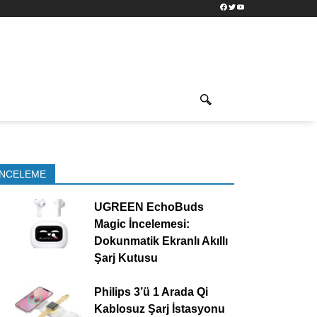
Facebook
Twitter
YouTube
İNCELEME
UGREEN EchoBuds
Magic İncelemesi:
Dokunmatik Ekranlı Akıllı
Şarj Kutusu
Philips 3’ü 1 Arada Qi
Kablosuz Şarj İstasyonu