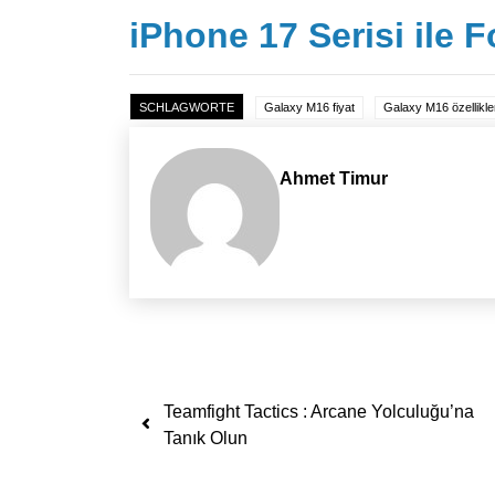
iPhone 17 Serisi ile 
SCHLAGWORTE
Galaxy M16 fiyat
Galaxy M16 özellikle
Ahmet Timur
Yazı dolaşımı
Teamfight Tactics : Arcane Yolculuğu’na
Tanık Olun