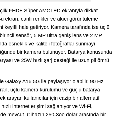
nçlik FHD+ Süper AMOLED ekranıyla dikkat
u ekran, canlı renkler ve akıcı görüntüleme
keyifli hale getiriyor. Kamera tarafında ise üçlü
rincil sensör, 5 MP ultra geniş lens ve 2 MP
nda esneklik ve kaliteli fotoğraflar sunmayı
rlüğünde bir kamera bulunuyor. Batarya konusunda
yası ve 25W hızlı şarj desteği ile uzun pil ömrü
Galaxy A16 5G ile paylaşıyor olabilir. 90 Hz
an, üçlü kamera kurulumu ve güçlü batarya
k arayan kullanıcılar için cazip bir alternatif
hızlı internet erişimi sağlanıyor ve Wi-Fi,
ri de mevcut. Cihazın 250-3oo dolar arasında bir