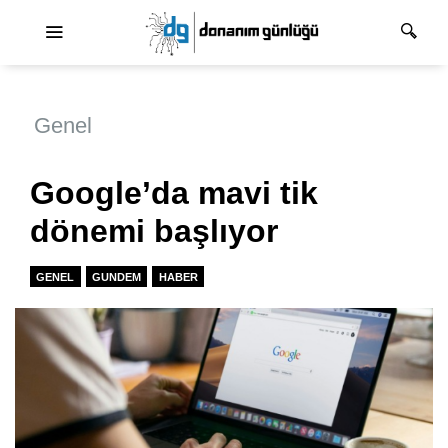
Ana dolaşım
Genel
Google’da mavi tik
dönemi başlıyor
GENEL
GUNDEM
HABER