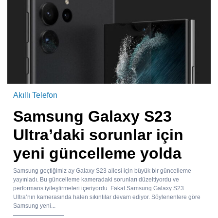
Akıllı Telefon
Samsung Galaxy S23
Ultra’daki sorunlar için
yeni güncelleme yolda
Samsung geçtiğimiz ay Galaxy S23 ailesi için büyük bir güncelleme
yayınladı. Bu güncelleme kameradaki sorunları düzeltiyordu ve
performans iyileştirmeleri içeriyordu. Fakat Samsung Galaxy S23
Ultra’nın kamerasında halen sıkıntılar devam ediyor. Söylenenlere göre
Samsung yeni...