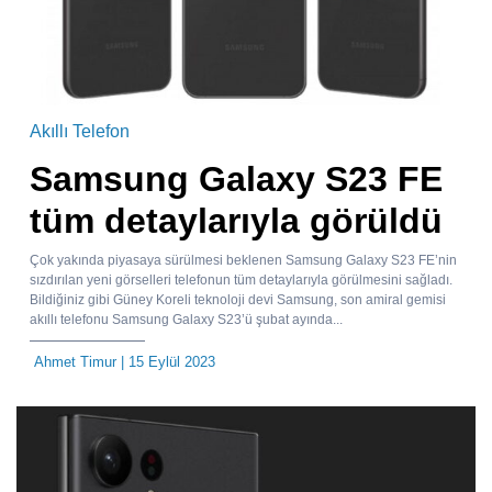
Akıllı Telefon
Samsung Galaxy S23 FE
tüm detaylarıyla görüldü
Çok yakında piyasaya sürülmesi beklenen Samsung Galaxy S23 FE’nin
sızdırılan yeni görselleri telefonun tüm detaylarıyla görülmesini sağladı.
Bildiğiniz gibi Güney Koreli teknoloji devi Samsung, son amiral gemisi
akıllı telefonu Samsung Galaxy S23’ü şubat ayında...
Ahmet Timur
| 15 Eylül 2023