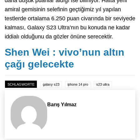
daha düşük puanlar aldığı ise biliniyor. Hatta yeni
amiral gemisinin selefinin geçtiğimiz yıl yapılan
testlerde ortalama 6.250 puan civarında bir seviyede
kalması, Galaxy S23 Ultra’nın bu konuda ne kadar
iddialı olduğunu da gözler önüne serecektir.
Shen Wei : vivo’nun altın
çağı gelecekte
SCHLAGWORTE
galaxy s23
iphone 14 pro
s23 ultra
Barış Yılmaz