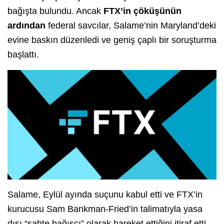
bağışta bulundu. Ancak
FTX’in çöküşünün
ardından
federal savcılar, Salame’nin Maryland’deki
evine baskın düzenledi ve geniş çaplı bir soruşturma
başlattı.
Salame, Eylül ayında suçunu kabul etti ve FTX’in
kurucusu Sam Bankman-Fried’in talimatıyla yasa
dışı “sahte bağışçı” olarak hareket ettiğini itiraf etti.