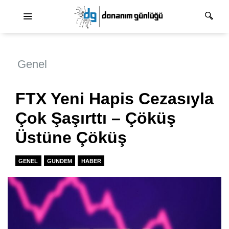
Ana dolaşım
Genel
FTX Yeni Hapis Cezasıyla
Çok Şaşırttı – Çöküş
Üstüne Çöküş
GENEL
GUNDEM
HABER