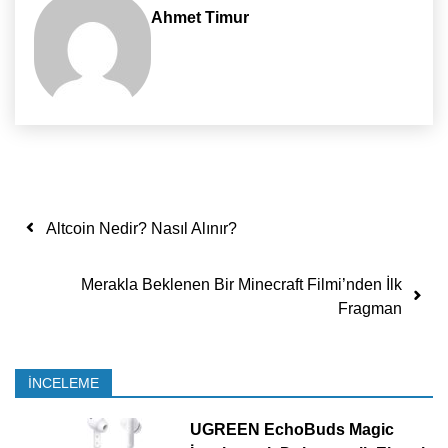
Ahmet Timur
Yazı dolaşımı
Altcoin Nedir? Nasıl Alınır?
Merakla Beklenen Bir Minecraft Filmi’nden İlk
Fragman
İNCELEME
UGREEN EchoBuds Magic