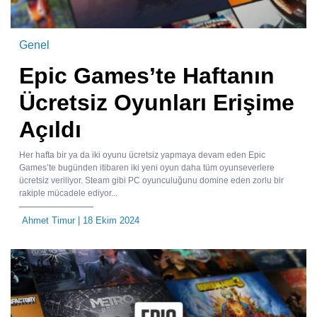
Genel
Epic Games’te Haftanın
Ücretsiz Oyunları Erişime
Açıldı
Her hafta bir ya da iki oyunu ücretsiz yapmaya devam eden Epic
Games’te bugünden itibaren iki yeni oyun daha tüm oyunseverlere
ücretsiz veriliyor. Steam gibi PC oyunculuğunu domine eden zorlu bir
rakiple mücadele ediyor...
Ahmet Timur
| 18 Ekim 2024