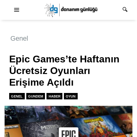
Ana dolaşım
Genel
Epic Games’te Haftanın
Ücretsiz Oyunları
Erişime Açıldı
GENEL
GUNDEM
HABER
OYUN