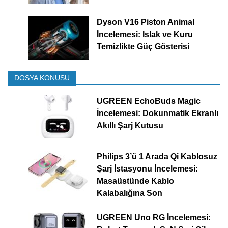
Dyson V16 Piston Animal
İncelemesi: Islak ve Kuru
Temizlikte Güç Gösterisi
DOSYA KONUSU
UGREEN EchoBuds Magic
İncelemesi: Dokunmatik Ekranlı
Akıllı Şarj Kutusu
Philips 3’ü 1 Arada Qi Kablosuz
Şarj İstasyonu İncelemesi:
Masaüstünde Kablo
Kalabalığına Son
UGREEN Uno RG İncelemesi: