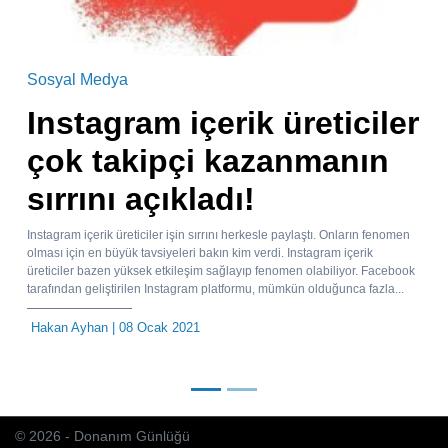
Sosyal Medya
Instagram içerik üreticiler
çok takipçi kazanmanın
sırrını açıkladı!
Instagram içerik üreticiler işin sırrını herkesle paylaştı. Onların fenomen
olması için en büyük tavsiyeleri bakın kim verdi. Instagram içerik
üreticiler bazen yüksek etkileşim sağlayıp fenomen olabiliyor. Facebook
tarafından geliştirilen Instagram platformu, mümkün olduğunca fazla...
Hakan Ayhan
| 08 Ocak 2021
© 2026 - Donanım Günlüğü