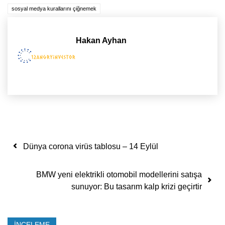
sosyal medya kurallarını çiğnemek
Hakan Ayhan
Yazı dolaşımı
Dünya corona virüs tablosu – 14 Eylül
BMW yeni elektrikli otomobil modellerini satışa
sunuyor: Bu tasarım kalp krizi geçirtir
İNCELEME