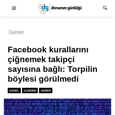
Ana dolaşım
Genel
Facebook kurallarını
çiğnemek takipçi
sayısına bağlı: Torpilin
böylesi görülmedi
GENEL
GUNDEM
HABER