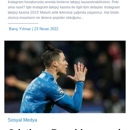
Instagram hesabınızda anında binlerce takipçi kazandırabilirsiniz. Peki
ama nasıl? İşte Instagram takipçi kasma ile ilgili tüm detaylar. Instagram
takipçi kasma 2022! Malum artık teknoloji çağında yaşıyoruz. Hal böyle
olunca insanların ne derece popüler olduğunu...
Barış Yılmaz
| 23 Nisan 2022
Sosyal Medya