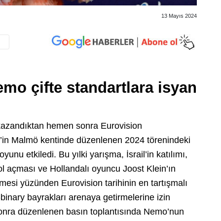
13 Mayıs 2024
emo çifte standartlara isyan
ı kazandıktan hemen sonra Eurovision
eç’in Malmö kentinde düzenlenen 2024 törenindeki
nu etkiledi. Bu yılki yarışma, İsrail’in katılımı,
 yol açması ve Hollandalı oyuncu Joost Klein’ın
lmesi yüzünden Eurovision tarihinin en tartışmalı
-binary bayrakları arenaya getirmelerine izin
sonra düzenlenen basın toplantısında Nemo’nun