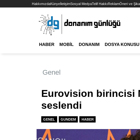
Hakkımızda
Künye
İletişim
Sosyal Medya
Telif Hakkı
Reklam
Öneri ve Şika
HABER
MOBIL
DONANIM
DOSYA KONUSU
Genel
Eurovision birincisi
seslendi
GENEL
GUNDEM
HABER