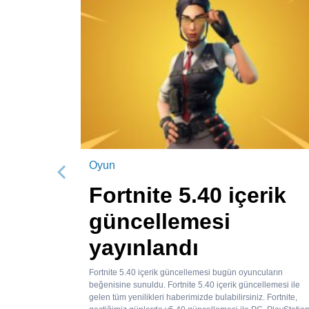
Oyun
Önceki
Fortnite 5.40 içerik
güncellemesi
yayınlandı
Fortnite 5.40 içerik güncellemesi bugün oyuncuların
beğenisine sunuldu. Fortnite 5.40 içerik güncellemesi ile
gelen tüm yenilikleri haberimizde bulabilirsiniz. Fortnite,