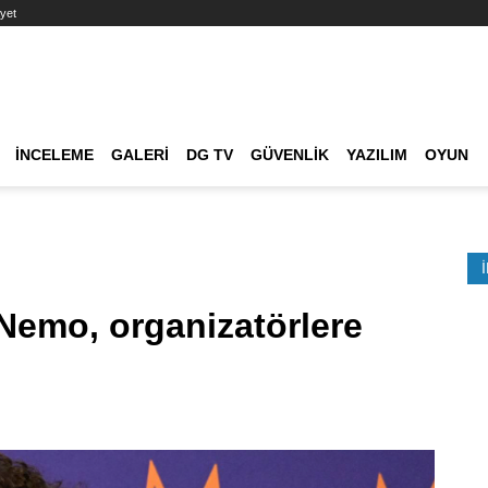
yet
Ana dolaşım
İNCELEME
GALERI
DG TV
GÜVENLIK
YAZILIM
OYUN
Etkinlik Ara
 Nemo, organizatörlere