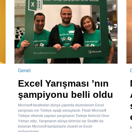
Genel
Excel Yarışması ’nın
şampiyonu belli oldu
Microsoft tarafından dünya çapında düzenlenen Excel
yarışması nın Türkiye ayağı sonuçlandı. Finali Microsoft
Türkiye ofisinde yapılan yarışmanın Türkiye birincisi Onur
Yılmaz oldu. Yarışmanın dünya birincisi ise Seattle’da
bulunan Microsoft kampüsüne ziyaret ve Excel
M
mühendisleri...