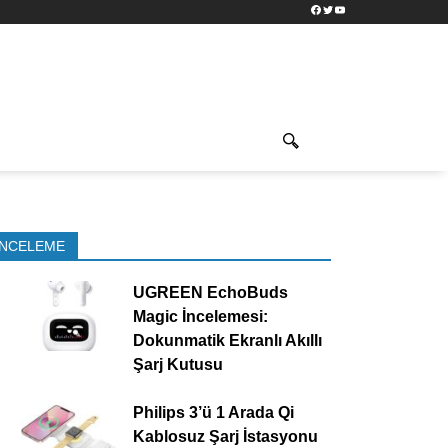
Facebook
Twitter
YouTube
İNCELEME
UGREEN EchoBuds
Magic İncelemesi:
Dokunmatik Ekranlı Akıllı
Şarj Kutusu
Philips 3’ü 1 Arada Qi
Kablosuz Şarj İstasyonu