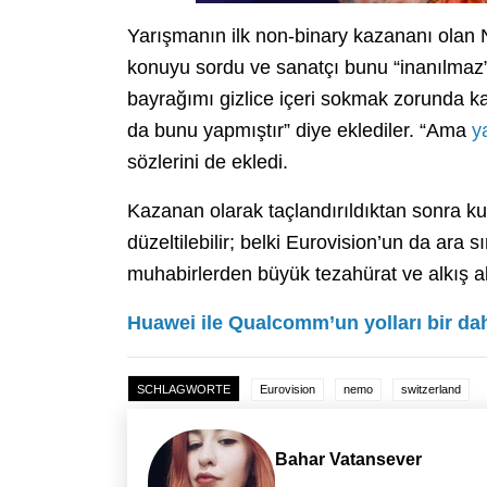
Yarışmanın ilk non-binary kazananı olan 
konuyu sordu ve sanatçı bunu “inanılmaz” o
bayrağımı gizlice içeri sokmak zorunda k
da bunu yapmıştır” diye eklediler. “Ama
y
sözlerini de ekledi.
Kazanan olarak taçlandırıldıktan sonra ku
düzeltilebilir; belki Eurovision’un da ara
muhabirlerden büyük tezahürat ve alkış al
Huawei ile Qualcomm’un yolları bir dah
SCHLAGWORTE
Eurovision
nemo
switzerland
Bahar Vatansever