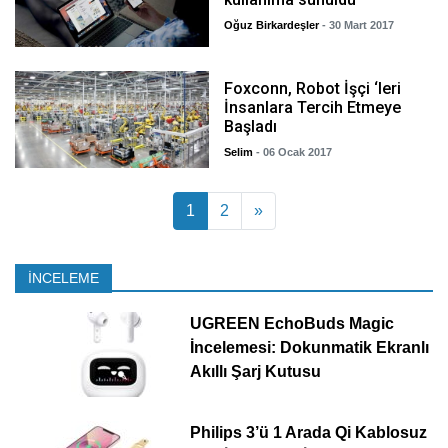
Oğuz Birkardeşler
- 30 Mart 2017
Foxconn, Robot İşçi ‘leri
İnsanlara Tercih Etmeye
Başladı
Selim
- 06 Ocak 2017
Yazı dolaşımı
1
2
»
İNCELEME
UGREEN EchoBuds Magic
İncelemesi: Dokunmatik Ekranlı
Akıllı Şarj Kutusu
Philips 3’ü 1 Arada Qi Kablosuz