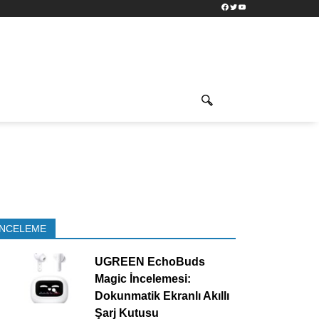
Facebook
Twitter
YouTube
İNCELEME
UGREEN EchoBuds
Magic İncelemesi:
Dokunmatik Ekranlı Akıllı
Şarj Kutusu