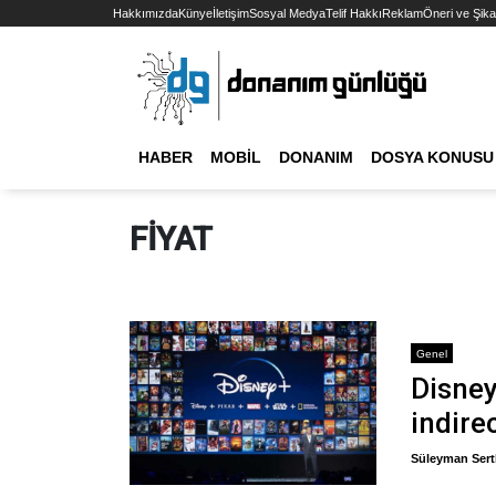
Hakkımızda
Künye
İletişim
Sosyal Medya
Telif Hakkı
Reklam
Öneri ve Şika
HABER
MOBIL
DONANIM
DOSYA KONUSU
FIYAT
Genel
Disney
indire
Süleyman Sert