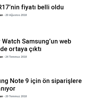
17’nin fiyatı belli oldu
gan
- 20 Ağustos 2018
y Watch Samsung’un web
nde ortaya çıktı
gan
- 24 Temmuz 2018
g Note 9 için ön siparişlere
anıyor
gan
- 20 Temmuz 2018