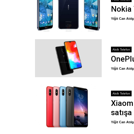
Nokia 
Yiğit Can Atıl
Akıllı Telefon
OnePlu
Yiğit Can Atıl
Akıllı Telefon
Xiaomi
satışa 
Yiğit Can Atıl