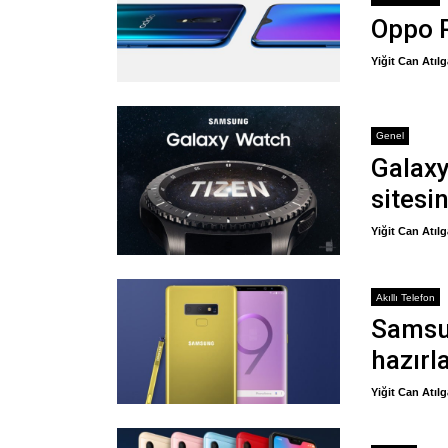
Oppo R
Yiğit Can Atıl
Genel
Galax
sitesi
Yiğit Can Atıl
Akıllı Telefon
Samsun
hazırl
Yiğit Can Atıl