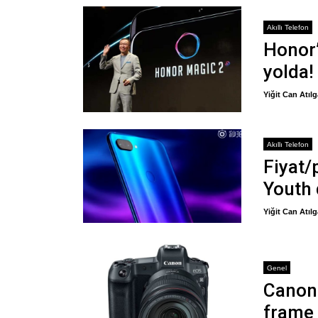
Akıllı Telefon
Honor’
yolda!
Yiğit Can Atıl
Akıllı Telefon
Fiyat/
Youth 
Yiğit Can Atıl
Genel
Canon 
frame