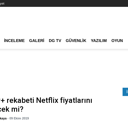
yet
Ana dolaşım
İNCELEME
GALERI
DG TV
GÜVENLIK
YAZILIM
OYUN
Etkinlik Ara
+ rekabeti Netflix fiyatlarını
cek mi?
kaya
- 09 Ekim 2019