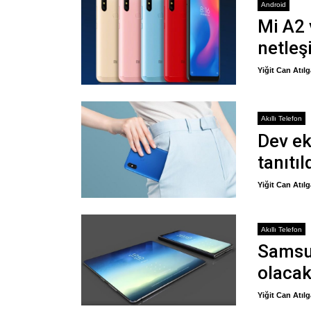
Android
Mi A2 
netleş
Yiğit Can Atıl
Akıllı Telefon
Dev ek
tanıtıl
Yiğit Can Atıl
Akıllı Telefon
Samsun
olaca
Yiğit Can Atıl