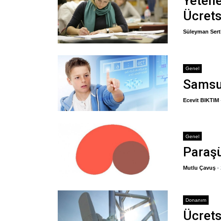
Yetene
Ücrets
Süleyman Sert
Genel
Samsu
Ecevit BIKTIM
Genel
Paraşü
Mutlu Çavuş
-
Donanım
Ücret