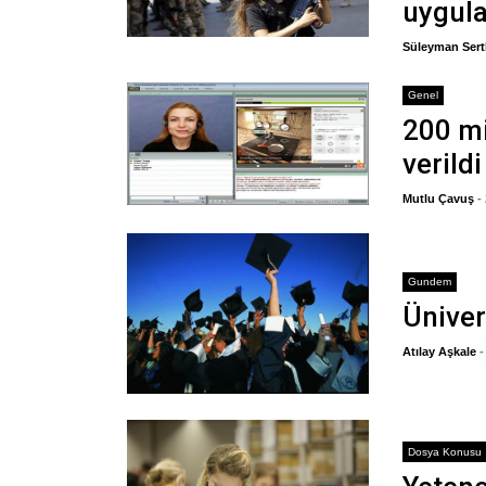
uygula
Süleyman Sert
Genel
200 mi
verildi
Mutlu Çavuş
-
Gundem
Üniver
Atılay Aşkale
Dosya Konusu