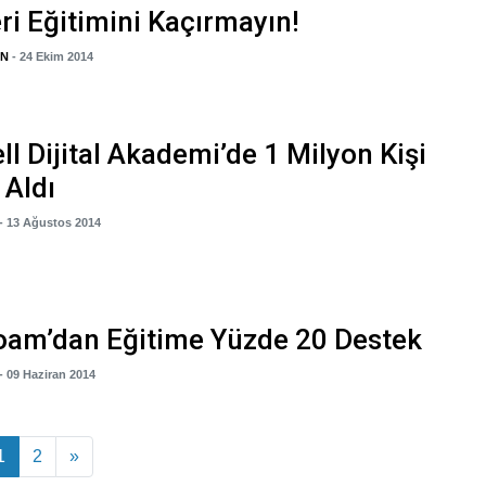
ri Eğitimini Kaçırmayın!
İN
- 24 Ekim 2014
ll Dijital Akademi’de 1 Milyon Kişi
 Aldı
- 13 Ağustos 2014
oam’dan Eğitime Yüzde 20 Destek
- 09 Haziran 2014
azı dolaşımı
1
2
»