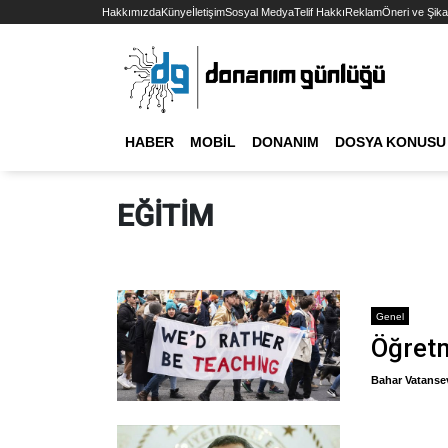
Hakkımızda
Künye
İletişim
Sosyal Medya
Telif Hakkı
Reklam
Öneri ve Şika
HABER
MOBIL
DONANIM
DOSYA KONUSU
EĞITIM
Genel
Öğretm
Bahar Vatanse