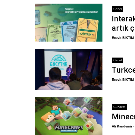
Genel
Intera
artık 
Ecevit BIKTIM
Genel
Turkce
Ecevit BIKTIM
Gundem
Minecr
Ali Kandemir
-