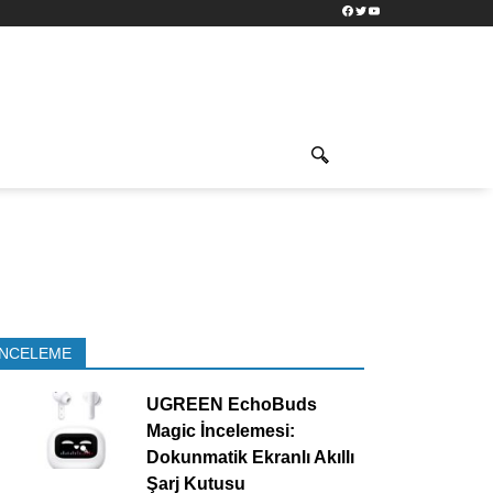
Facebook
Twitter
YouTube
İNCELEME
UGREEN EchoBuds
Magic İncelemesi:
Dokunmatik Ekranlı Akıllı
Şarj Kutusu