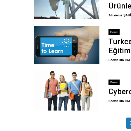
Ürünle
Ali Yavuz ŞAH
Genel
Turkce
Eğitim
Ecevit BIKTIM
Genel
Cyber
Ecevit BIKTIM
Y