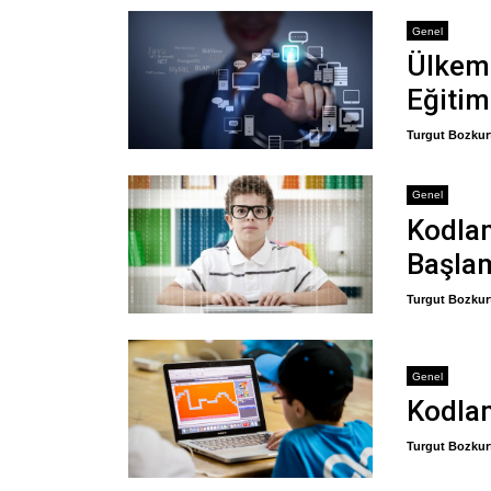
Genel
Ülkemi
Eğitim
Turgut Bozkur
Genel
Kodla
Başla
Turgut Bozkur
Genel
Kodlam
Turgut Bozkur