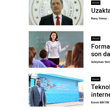
Genel
Uzakta
Barış Yılmaz
-
Genel
Formas
son da
Süleyman Sert
Genel
Teknol
intern
Ecevit BIKTIM