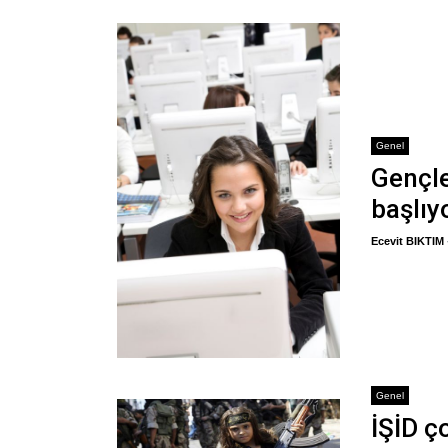
Genel
Gençle
başlıy
Ecevit BIKTIM
Genel
İŞİD ç