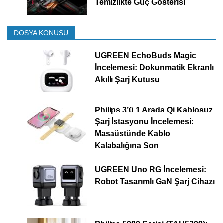
Temizlikte Güç Gösterisi
DOSYA KONUSU
UGREEN EchoBuds Magic
İncelemesi: Dokunmatik Ekranlı
Akıllı Şarj Kutusu
Philips 3’ü 1 Arada Qi Kablosuz
Şarj İstasyonu İncelemesi:
Masaüstünde Kablo
Kalabalığına Son
UGREEN Uno RG İncelemesi:
Robot Tasarımlı GaN Şarj Cihazı