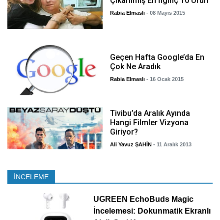
Çıkarılmış En İlginç 10 Ürün
Rabia Elmaslı
- 08 Mayıs 2015
Geçen Hafta Google’da En
Çok Ne Aradık
Rabia Elmaslı
- 16 Ocak 2015
Tivibu’da Aralık Ayında
Hangi Filmler Vizyona
Giriyor?
Ali Yavuz ŞAHİN
- 11 Aralık 2013
İNCELEME
UGREEN EchoBuds Magic
İncelemesi: Dokunmatik Ekranlı