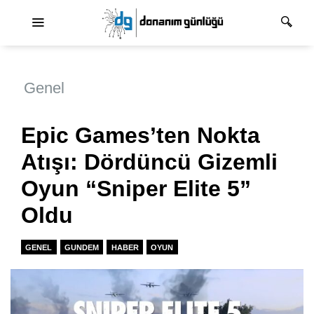
Ana dolaşım
Genel
Epic Games’ten Nokta
Atışı: Dördüncü Gizemli
Oyun “Sniper Elite 5”
Oldu
GENEL
GUNDEM
HABER
OYUN