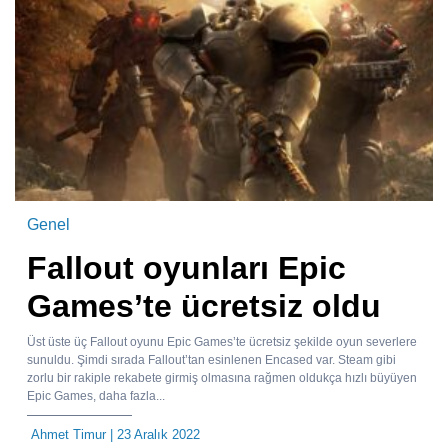
Genel
Fallout oyunları Epic
Games’te ücretsiz oldu
Üst üste üç Fallout oyunu Epic Games’te ücretsiz şekilde oyun severlere
sunuldu. Şimdi sırada Fallout’tan esinlenen Encased var. Steam gibi
zorlu bir rakiple rekabete girmiş olmasına rağmen oldukça hızlı büyüyen
Epic Games, daha fazla...
Ahmet Timur
| 23 Aralık 2022