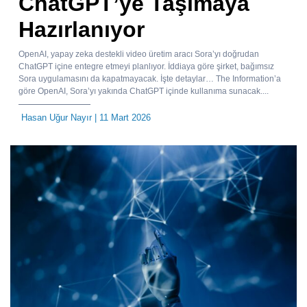
ChatGPT’ye Taşımaya
Hazırlanıyor
OpenAI, yapay zeka destekli video üretim aracı Sora’yı doğrudan
ChatGPT içine entegre etmeyi planlıyor. İddiaya göre şirket, bağımsız
Sora uygulamasını da kapatmayacak. İşte detaylar… The Information’a
göre OpenAI, Sora’yı yakında ChatGPT içinde kullanıma sunacak....
Hasan Uğur Nayır
| 11 Mart 2026