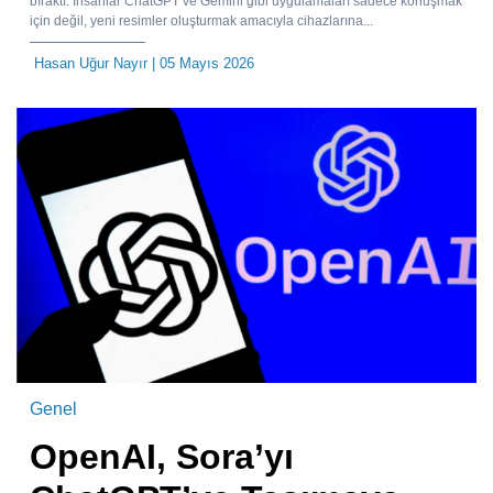
bıraktı. İnsanlar ChatGPT ve Gemini gibi uygulamaları sadece konuşmak
için değil, yeni resimler oluşturmak amacıyla cihazlarına...
Hasan Uğur Nayır
| 05 Mayıs 2026
Genel
OpenAI, Sora’yı