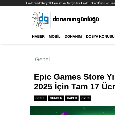
Hakkımızda
Künye
İletişim
Sosyal Medya
Telif Hakkı
Reklam
Öneri ve Şika
HABER
MOBIL
DONANIM
DOSYA KONUSU
Genel
Epic Games Store Yıl
2025 İçin Tam 17 Üc
GENEL
GUNDEM
HABER
OYUN