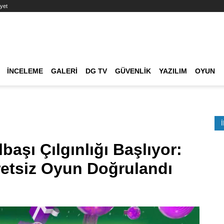
yet
Ana dolaşım
İNCELEME
GALERI
DG TV
GÜVENLIK
YAZILIM
OYUN
Etkinlik Ara
başı Çılgınlığı Başlıyor:
retsiz Oyun Doğrulandı