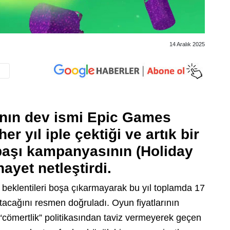
14 Aralık 2025
ğının dev ismi Epic Games
r yıl iple çektiği ve artık bir
lbaşı kampanyasının (Holiday
hayet netleştirdi.
beklentileri boşa çıkarmayarak bu yıl toplamda 17
acağını resmen doğruladı. Oyun fiyatlarının
n “cömertlik” politikasından taviz vermeyerek geçen