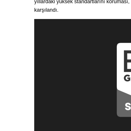
yıllardaki yüksek standartlarını koruması
karşılandı.