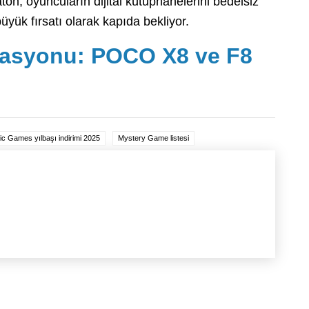
on, oyuncuların dijital kütüphanelerini bedelsiz
büyük fırsatı olarak kapıda bekliyor.
rasyonu: POCO X8 ve F8
ic Games yılbaşı indirimi 2025
Mystery Game listesi