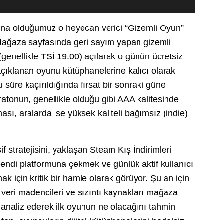
aşina olduğumuz o heyecan verici “Gizemli Oyun”
Mağaza sayfasında geri sayım yapan gizemli
e (genellikle TSİ 19.00) açılarak o günün ücretsiz
çıklanan oyunu kütüphanelerine kalıcı olarak
 süre kaçırıldığında fırsat bir sonraki güne
onun, genellikle olduğu gibi AAA kalitesinde
sı, aralarda ise yüksek kaliteli bağımsız (indie)
f stratejisini, yaklaşan Steam Kış İndirimleri
kendi platformuna çekmek ve günlük aktif kullanıcı
ak için kritik bir hamle olarak görüyor. Şu an için
a, veri madencileri ve sızıntı kaynakları mağaza
r) analiz ederek ilk oyunun ne olacağını tahmin