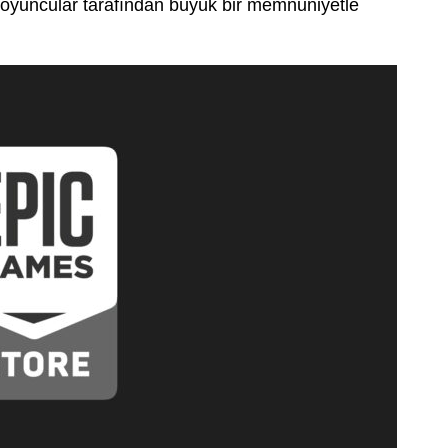
, oyuncular tarafından büyük bir memnuniyetle