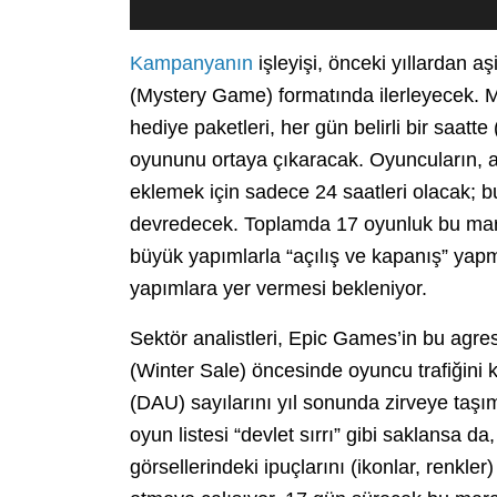
Kampanyanın
işleyişi, önceki yıllardan 
(Mystery Game) formatında ilerleyecek. 
hediye paketleri, her gün belirli bir saatt
oyununu ortaya çıkaracak. Oyuncuların, a
eklemek için sadece 24 saatleri olacak; bu
devredecek. Toplamda 17 oyunluk bu marat
büyük yapımlarla “açılış ve kapanış” yapma
yapımlara yer vermesi bekleniyor.
Sektör analistleri, Epic Games’in bu agresi
(Winter Sale) öncesinde oyuncu trafiğini 
(DAU) sayılarını yıl sonunda zirveye taşım
oyun listesi “devlet sırrı” gibi saklansa d
görsellerindeki ipuçlarını (ikonlar, renkle