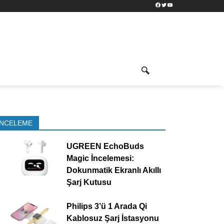
Facebook
Twitter
YouTube
İNCELEME
UGREEN EchoBuds
Magic İncelemesi:
Dokunmatik Ekranlı Akıllı
Şarj Kutusu
Philips 3’ü 1 Arada Qi
Kablosuz Şarj İstasyonu