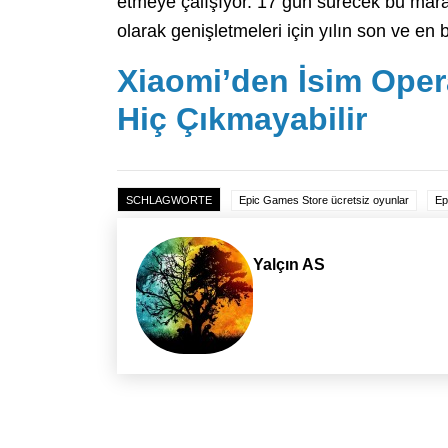
etmeye çalışıyor. 17 gün sürecek bu marat
olarak genişletmeleri için yılın son ve en 
Xiaomi’den İsim Ope
Hiç Çıkmayabilir
SCHLAGWORTE
Epic Games Store ücretsiz oyunlar
Ep
Yalçın AS