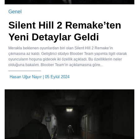
Genel
Silent Hill 2 Remake’ten
Yeni Detaylar Geldi
Merakla beklenen oyunlardan biri olan Silent Hill 2 Remake’in
çıkmasına az kaldı. Geliştirici stüdyo Bloober Team yapımla ilgili olarak
oyuncuların hoşuna gidecek iki özellik açıkladı. Bu özelliklerin neler
olduğuna bakalım. Bloober Team’in açıklamasına göre...
Hasan Uğur Nayır
| 05 Eylül 2024