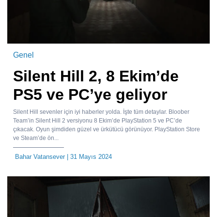
Genel
Silent Hill 2, 8 Ekim’de
PS5 ve PC’ye geliyor
Silent Hill sevenler için iyi haberler yolda. İşte tüm detaylar. Bloober
Team’in Silent Hill 2 versiyonu 8 Ekim’de PlayStation 5 ve PC’de
çıkacak. Oyun şimdiden güzel ve ürkütücü görünüyor. PlayStation Store
ve Steam’de ön...
Bahar Vatansever
| 31 Mayıs 2024