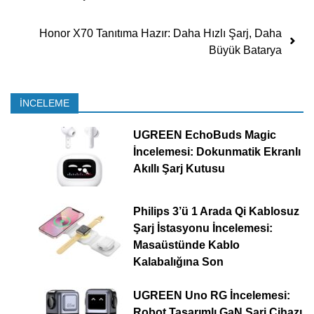
Honor X70 Tanıtıma Hazır: Daha Hızlı Şarj, Daha
Büyük Batarya
İNCELEME
UGREEN EchoBuds Magic
İncelemesi: Dokunmatik Ekranlı
Akıllı Şarj Kutusu
Philips 3’ü 1 Arada Qi Kablosuz
Şarj İstasyonu İncelemesi:
Masaüstünde Kablo
Kalabalığına Son
UGREEN Uno RG İncelemesi:
Robot Tasarımlı GaN Şarj Cihazı