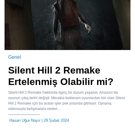
Genel
Silent Hill 2 Remake
Ertelenmiş Olabilir mi?
Silent Hill 2 Remake hakkında ilginç bir durum yaşandı. Amazon’da
oyunun çıkış tarihi değişti. Merakla beklenen oyunlardan biri olan Silent
Hill 2 Remake için bu aralar işler pek yolunda gitmiyor. Oynanış
videosuyla tartışmalara neden...
Hasan Uğur Nayır
| 29 Şubat 2024