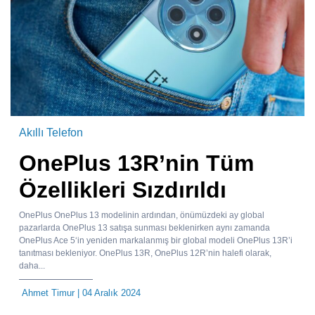
Akıllı Telefon
OnePlus 13R’nin Tüm
Özellikleri Sızdırıldı
OnePlus OnePlus 13 modelinin ardından, önümüzdeki ay global
pazarlarda OnePlus 13 satışa sunması beklenirken aynı zamanda
OnePlus Ace 5‘in yeniden markalanmış bir global modeli OnePlus 13R’i
tanıtması bekleniyor. OnePlus 13R, OnePlus 12R’nin halefi olarak,
daha...
Ahmet Timur
| 04 Aralık 2024