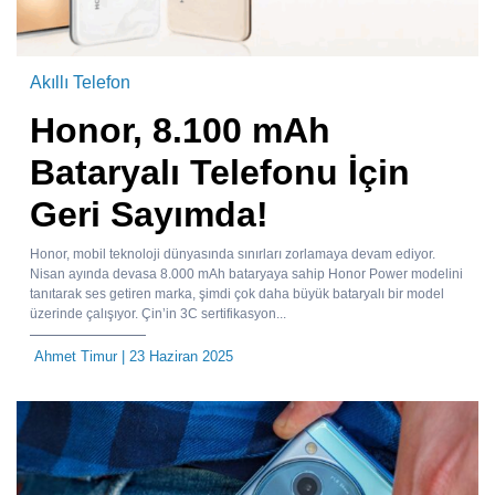
Akıllı Telefon
Honor, 8.100 mAh
Bataryalı Telefonu İçin
Geri Sayımda!
Honor, mobil teknoloji dünyasında sınırları zorlamaya devam ediyor.
Nisan ayında devasa 8.000 mAh bataryaya sahip Honor Power modelini
tanıtarak ses getiren marka, şimdi çok daha büyük bataryalı bir model
üzerinde çalışıyor. Çin’in 3C sertifikasyon...
Ahmet Timur
| 23 Haziran 2025