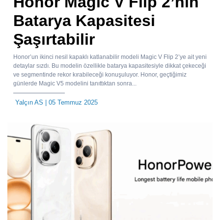
Honor Magic V Flip 2’nin
Batarya Kapasitesi
Şaşırtabilir
Honor’un ikinci nesil kapaklı katlanabilir modeli Magic V Flip 2’ye ait yeni
detaylar sızdı. Bu modelin özellikle batarya kapasitesiyle dikkat çekeceği
ve segmentinde rekor kırabileceği konuşuluyor. Honor, geçtiğimiz
günlerde Magic V5 modelini tanıttıktan sonra...
Yalçın AS
| 05 Temmuz 2025