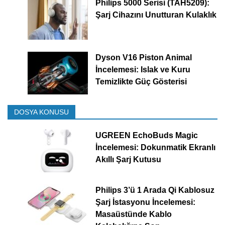
Philips 5000 Serisi (TAH5209):
Şarj Cihazını Unutturan Kulaklık
Dyson V16 Piston Animal
İncelemesi: Islak ve Kuru
Temizlikte Güç Gösterisi
DOSYA KONUSU
UGREEN EchoBuds Magic
İncelemesi: Dokunmatik Ekranlı
Akıllı Şarj Kutusu
Philips 3’ü 1 Arada Qi Kablosuz
Şarj İstasyonu İncelemesi:
Masaüstünde Kablo