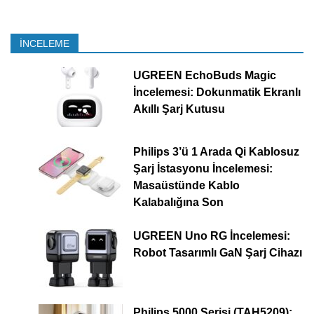
İNCELEME
UGREEN EchoBuds Magic
İncelemesi: Dokunmatik Ekranlı
Akıllı Şarj Kutusu
Philips 3’ü 1 Arada Qi Kablosuz
Şarj İstasyonu İncelemesi:
Masaüstünde Kablo
Kalabalığına Son
UGREEN Uno RG İncelemesi:
Robot Tasarımlı GaN Şarj Cihazı
Philips 5000 Serisi (TAH5209):