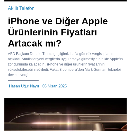
Akıllı Telefon
iPhone ve Diğer Apple
Ürünlerinin Fiyatları
Artacak mı?
ABD Başkanı Donald Trump geçtiğimiz hafta gümrük vergisi planını
açıkladı. Analistler yeni vergilerin uygulamaya girmesiyle birlikte Apple’ın
zor durumda kalacağını, iPhone ve diğer ürünlerin fiyatlarının
yükselebileceğini söyledi. Fakat Bloomberg’den Mark Gurman, teknoloji
devinin vergi...
Hasan Uğur Nayır
| 06 Nisan 2025