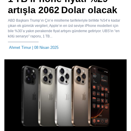
artışla 2062 Dolar olacak
ABD Başkanı Trump’ın Çin’e misilleme tarifeleriyle birlikte %54’e kadar
çıkan ek gümrük vergileri, Apple’ın en üst seviye iPhone modelleri için
bile %30’a yakın perakende fiyat artışını gündeme getiriyor. UBS’in “en
kötü senaryo” raporu, 1 TB...
Ahmet Timur
| 08 Nisan 2025