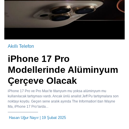
Akıllı Telefon
iPhone 17 Pro
Modellerinde Alüminyum
Çerçeve Olacak
iPhone 17 Pro ve Pro Max’te titanyum mu yoksa alüminyum mu
kullanılacak tartışması vardı. Ancak ünlü analist Jeff Pu tartışmalara son
noktayı koydu. Geçen sene aralık ayında The Information’dan Wayne
Ma, iPhone 17 Pro‘larda...
Hasan Uğur Nayır
| 19 Şubat 2025