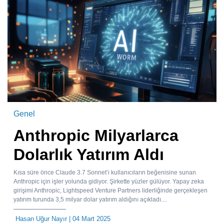
Genel
Anthropic Milyarlarca
Dolarlık Yatırım Aldı
Kısa süre önce Claude 3.7 Sonnet’i kullanıcıların beğenisine sunan
Anthropic için işler yolunda gidiyor. Şirkette yüzler gülüyor. Yapay zeka
girişimi Anthropic, Lightspeed Venture Partners liderliğinde gerçekleşen
yatırım turunda 3,5 milyar dolar yatırım aldığını açıkladı....
Hasan Uğur Nayır
| 04 Mart 2025