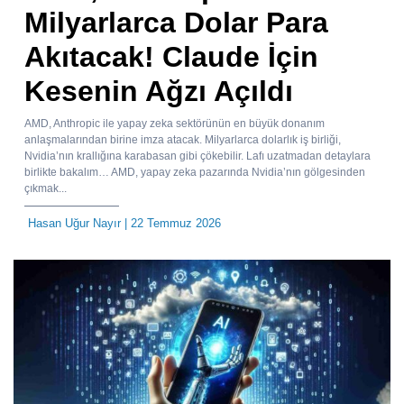
Milyarlarca Dolar Para
Akıtacak! Claude İçin
Kesenin Ağzı Açıldı
AMD, Anthropic ile yapay zeka sektörünün en büyük donanım
anlaşmalarından birine imza atacak. Milyarlarca dolarlık iş birliği,
Nvidia’nın krallığına karabasan gibi çökebilir. Lafı uzatmadan detaylara
birlikte bakalım… AMD, yapay zeka pazarında Nvidia’nın gölgesinden
çıkmak...
Hasan Uğur Nayır
| 22 Temmuz 2026