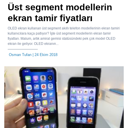
Üst segment modellerin
ekran tamir fiyatları
OLED ekran kullanan üst segment akıllı telefon modellerinin ekran tamiri
kullanıcılara kaça patlıyor? İşte üst segment modellerin ekran tamir
fiyatları. Malum, artık amiral gemisi statüsündeki pek çok model OLED
ekran ile geliyor. OLED ekranın...
Osman Tufan
| 24 Ekim 2018