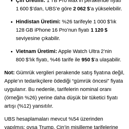
Çin Üretimi:
1 TB Pro Max’in perakende fiyatı
1 600 $’dan, UBS’e göre
2 062 $
’a yükselebilir.
Hindistan Üretimi:
%26 tarifeyle 1 000 $’lık
128 GB iPhone 16 Pro’nun fiyatı
1 120 $
seviyesine çıkabilir.
Vietnam Üretimi:
Apple Watch Ultra 2’nin
800 $’lık fiyatı, %46 tarife ile
950 $
’a ulaşabilir.
Not:
Gümrük vergileri perakende satış fiyatına değil,
Apple’ın tedarikçilere ödediği “gümrük öncesi” fiyata
uygulanır. Bu nedenle, tarifelerin nominal oranı
(örneğin %26) yerine daha düşük bir tüketici fiyatı
artışı (%12) yansıtılır.
UBS hesaplamaları mevcut %54 üzerinden
yapılmış; oysa Trump, Çin’in misilleme tarifelerine