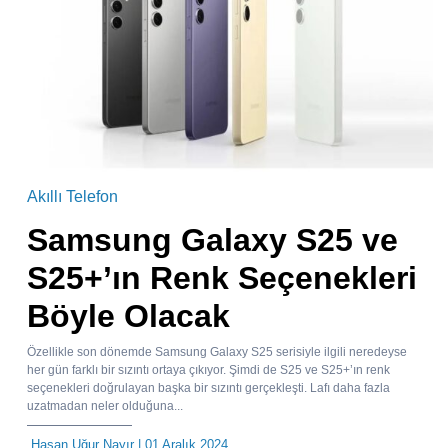
Akıllı Telefon
Samsung Galaxy S25 ve
S25+’ın Renk Seçenekleri
Böyle Olacak
Özellikle son dönemde Samsung Galaxy S25 serisiyle ilgili neredeyse
her gün farklı bir sızıntı ortaya çıkıyor. Şimdi de S25 ve S25+’ın renk
seçenekleri doğrulayan başka bir sızıntı gerçekleşti. Lafı daha fazla
uzatmadan neler olduğuna...
Hasan Uğur Nayır
| 01 Aralık 2024