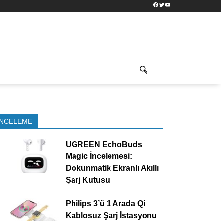
Facebook
Twitter
YouTube
İNCELEME
UGREEN EchoBuds
Magic İncelemesi:
Dokunmatik Ekranlı Akıllı
Şarj Kutusu
Philips 3’ü 1 Arada Qi
Kablosuz Şarj İstasyonu