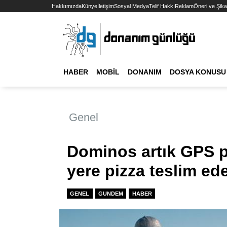
Hakkımızda
Künye
İletişim
Sosyal Medya
Telif Hakkı
Reklam
Öneri ve Şika
HABER
MOBIL
DONANIM
DOSYA KONUSU
Genel
Dominos artık GPS pi
yere pizza teslim ede
GENEL
GUNDEM
HABER