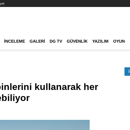
yet
Ana dolaşım
İNCELEME
GALERI
DG TV
GÜVENLIK
YAZILIM
OYUN
Etkinlik Ara
nlerini kullanarak her
biliyor