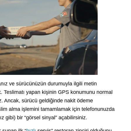
nız ve sürücünüzün durumuyla ilgili metin
k. Teslimatı yapan kişinin GPS konumunu normal
niz. Ancak, sürücü geldiğinde nakit ödeme
lim alma işlemini tamamlamak için telefonunuzda
gibi) bir “görsel sinyal” açabilirsiniz.
 sunan ilk “
hızlı
servis” restoran zinciri olduğunu