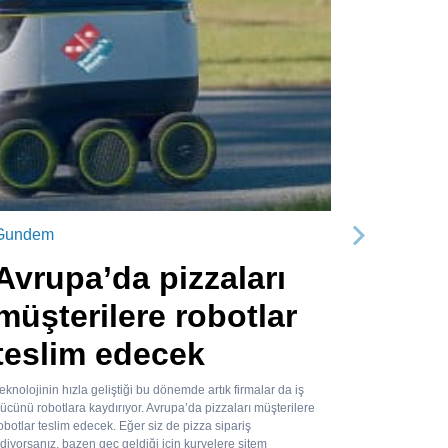
Gundem
Sonraki
Avrupa’da pizzaları
müşterilere robotlar
teslim edecek
eknolojinin hızla geliştiği bu dönemde artık firmalar da iş
ücünü robotlara kaydırıyor. Avrupa’da pizzaları müşterilere
obotlar teslim edecek. Eğer siz de pizza sipariş
diyorsanız, bazen geç geldiği için kuryelere sitem