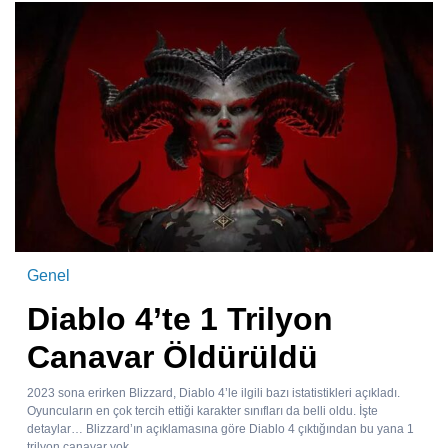
Genel
Diablo 4’te 1 Trilyon
Canavar Öldürüldü
2023 sona erirken Blizzard, Diablo 4’le ilgili bazı istatistikleri açıkladı.
Oyuncuların en çok tercih ettiği karakter sınıfları da belli oldu. İşte
detaylar… Blizzard’ın açıklamasına göre Diablo 4 çıktığından bu yana 1
trilyon canavar yok...