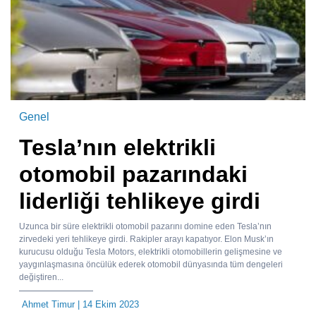
Genel
Tesla’nın elektrikli
otomobil pazarındaki
liderliği tehlikeye girdi
Uzunca bir süre elektrikli otomobil pazarını domine eden Tesla’nın
zirvedeki yeri tehlikeye girdi. Rakipler arayı kapatıyor. Elon Musk’ın
kurucusu olduğu Tesla Motors, elektrikli otomobillerin gelişmesine ve
yaygınlaşmasına öncülük ederek otomobil dünyasında tüm dengeleri
değiştiren...
Ahmet Timur
| 14 Ekim 2023