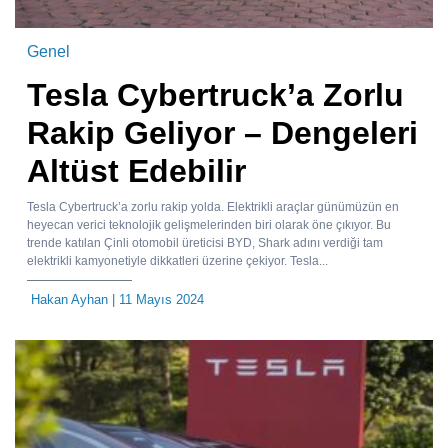
Genel
Tesla Cybertruck’a Zorlu
Rakip Geliyor – Dengeleri
Altüst Edebilir
Tesla Cybertruck’a zorlu rakip yolda. Elektrikli araçlar günümüzün en
heyecan verici teknolojik gelişmelerinden biri olarak öne çıkıyor. Bu
trende katılan Çinli otomobil üreticisi BYD, Shark adını verdiği tam
elektrikli kamyonetiyle dikkatleri üzerine çekiyor. Tesla...
Hakan Ayhan
| 11 Mayıs 2024