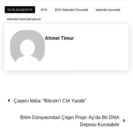
SCHLAGWORTE
BYD
BYD Elektrikli Otomobil
elektrikli otomobil
elektrikli otomobil pazarı
Ahmet Timur
Yazı dolaşımı
Çarpıcı İddia: “Bitcoin’i CIA Yarattı”
Bilim Dünyasından Çılgın Proje: Ay’da Bir DNA
Deposu Kurulabilir