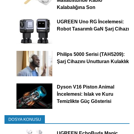
Masaüstünde Kablo
Kalabalığına Son
UGREEN Uno RG İncelemesi:
Robot Tasarımlı GaN Şarj Cihazı
Philips 5000 Serisi (TAH5209):
Şarj Cihazını Unutturan Kulaklık
Dyson V16 Piston Animal
İncelemesi: Islak ve Kuru
Temizlikte Güç Gösterisi
DOSYA KONUSU
UGREEN EchoBuds Magic