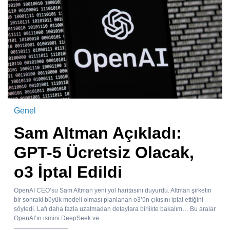
Genel
Sam Altman Açıkladı:
GPT-5 Ücretsiz Olacak,
o3 İptal Edildi
OpenAI CEO’su Sam Altman yeni yol haritasını duyurdu. Altman şirketin
bir sonraki büyük modeli olması planlanan o3’ün çıkışını iptal ettiğini
söyledi. Lafı daha fazla uzatmadan detaylara birlikte bakalım… Bu aralar
OpenAI’ın ismini DeepSeek ve...