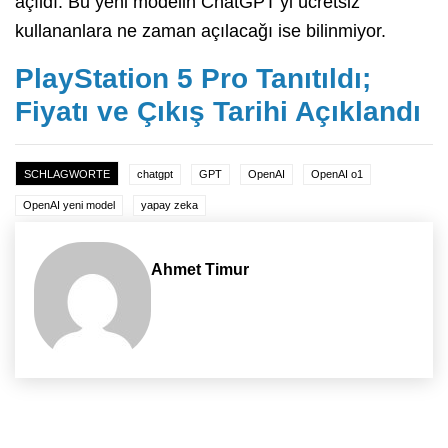
açıldı. Bu yeni modelin ChatGPT’yi ücretsiz
kullananlara ne zaman açılacağı ise bilinmiyor.
PlayStation 5 Pro Tanıtıldı;
Fiyatı ve Çıkış Tarihi Açıklandı
SCHLAGWORTE
chatgpt
GPT
OpenAI
OpenAI o1
OpenAI yeni model
yapay zeka
Ahmet Timur