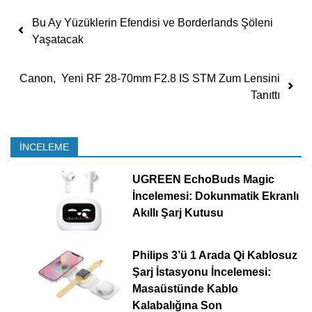
Yazı dolaşımı
Bu Ay Yüzüklerin Efendisi ve Borderlands Şöleni
Yaşatacak
Canon, Yeni RF 28-70mm F2.8 IS STM Zum Lensini
Tanıttı
İNCELEME
UGREEN EchoBuds Magic
İncelemesi: Dokunmatik Ekranlı
Akıllı Şarj Kutusu
Philips 3’ü 1 Arada Qi Kablosuz
Şarj İstasyonu İncelemesi:
Masaüstünde Kablo
Kalabalığına Son