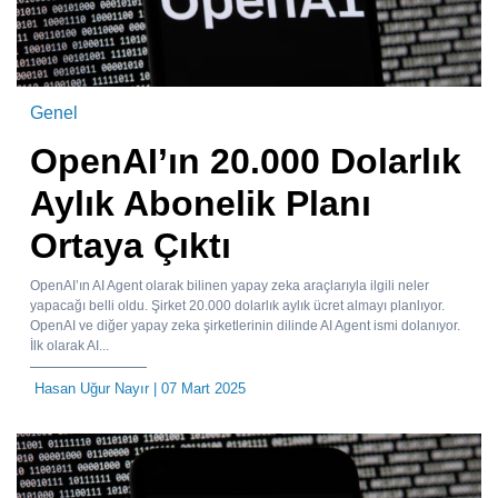
Genel
OpenAI’ın 20.000 Dolarlık
Aylık Abonelik Planı
Ortaya Çıktı
OpenAI’ın AI Agent olarak bilinen yapay zeka araçlarıyla ilgili neler
yapacağı belli oldu. Şirket 20.000 dolarlık aylık ücret almayı planlıyor.
OpenAI ve diğer yapay zeka şirketlerinin dilinde AI Agent ismi dolanıyor.
İlk olarak AI...
Hasan Uğur Nayır
| 07 Mart 2025