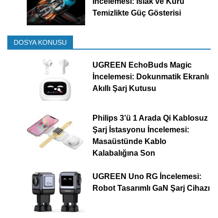
İncelemesi: Islak ve Kuru
Temizlikte Güç Gösterisi
DOSYA KONUSU
UGREEN EchoBuds Magic
İncelemesi: Dokunmatik Ekranlı
Akıllı Şarj Kutusu
Philips 3’ü 1 Arada Qi Kablosuz
Şarj İstasyonu İncelemesi:
Masaüstünde Kablo
Kalabalığına Son
UGREEN Uno RG İncelemesi:
Robot Tasarımlı GaN Şarj Cihazı