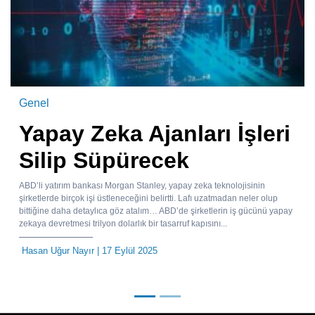
Genel
Yapay Zeka Ajanları İşleri
Silip Süpürecek
ABD’li yatırım bankası Morgan Stanley, yapay zeka teknolojisinin
şirketlerde birçok işi üstleneceğini belirtti. Lafı uzatmadan neler olup
bittiğine daha detaylıca göz atalım… ABD’de şirketlerin iş gücünü yapay
zekaya devretmesi trilyon dolarlık bir tasarruf kapısını...
Hasan Uğur Nayır
| 17 Eylül 2025