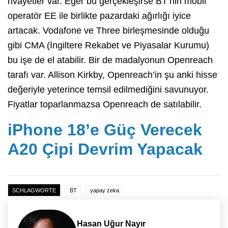
rivayetler var. Eğer bu gerçekleşirse BT’nin mobil
operatör EE ile birlikte pazardaki ağırlığı iyice
artacak. Vodafone ve Three birleşmesinde olduğu
gibi CMA (İngiltere Rekabet ve Piyasalar Kurumu)
bu işe de el atabilir. Bir de madalyonun Openreach
tarafı var. Allison Kirkby, Openreach’in şu anki hisse
değeriyle yeterince temsil edilmediğini savunuyor.
Fiyatlar toparlanmazsa Openreach de satılabilir.
iPhone 18’e Güç Verecek
A20 Çipi Devrim Yapacak
SCHLAGWORTE
BT
yapay zeka
Hasan Uğur Nayır