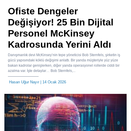
Ofiste Dengeler
Değişiyor! 25 Bin Dijital
Personel McKinsey
Kadrosunda Yerini Aldı
Danışmanlık devi McKinsey’nin tepe yöneticisi Bob Sternfels, şirketin iş
gücü yapısındaki köklü değişimi anlattı. Bir yanda müşteriyle yüz yüze
bakan kadrolar genişlerken, diğer yanda operasyonel rollerde ciddi bir
azalma var. İşte detaylar… Bob Sternfels,...
Hasan Uğur Nayır
| 14 Ocak 2026