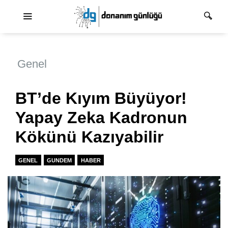
Ana dolaşım
Genel
BT’de Kıyım Büyüyor!
Yapay Zeka Kadronun
Kökünü Kazıyabilir
GENEL
GUNDEM
HABER