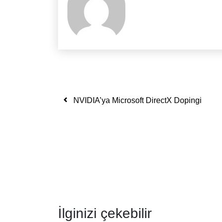
Yazı dolaşımı
NVIDIA’ya Microsoft DirectX Dopingi
İlginizi çekebilir