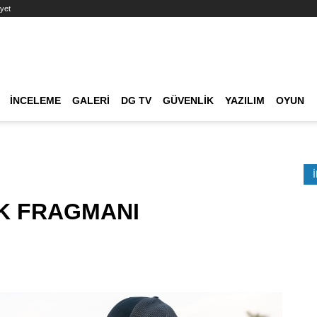
yet
Ana dolaşım
İNCELEME
GALERI
DG TV
GÜVENLIK
YAZILIM
OYUN
Etkinlik Ara
LK FRAGMANI