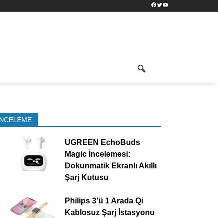
Facebook
Twitter
YouTube
İNCELEME
UGREEN EchoBuds
Magic İncelemesi:
Dokunmatik Ekranlı Akıllı
Şarj Kutusu
Philips 3’ü 1 Arada Qi
Kablosuz Şarj İstasyonu