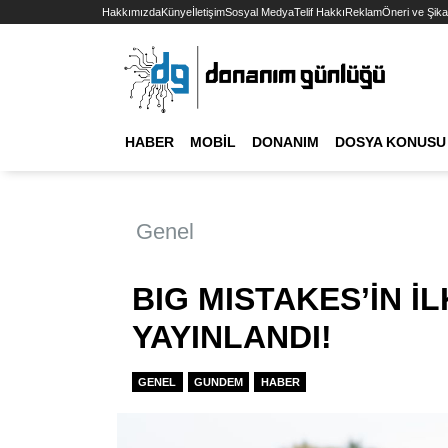
Hakkımızda
Künye
İletişim
Sosyal Medya
Telif Hakkı
Reklam
Öneri ve Şika
HABER
MOBIL
DONANIM
DOSYA KONUSU
Genel
BIG MISTAKES’İN İ
YAYINLANDI!
GENEL
GUNDEM
HABER