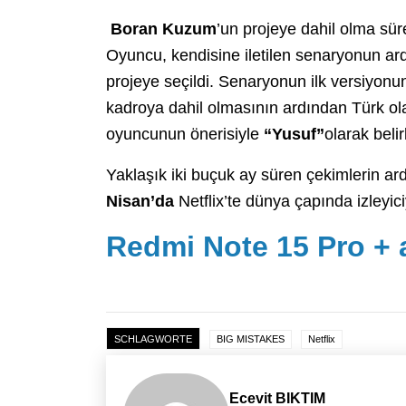
Boran Kuzum
’un projeye dahil olma süre
Oyuncu, kendisine iletilen senaryonun ard
projeye seçildi. Senaryonun ilk versiyonu
kadroya dahil olmasının ardından Türk ola
oyuncunun önerisiyle
“Yusuf”
olarak belir
Yaklaşık iki buçuk ay süren çekimlerin 
Nisan’da
Netflix’te dünya çapında izleyic
Redmi Note 15 Pro + a
SCHLAGWORTE
BIG MISTAKES
Netflix
Ecevit BIKTIM