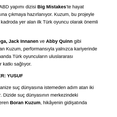
n ABD yapımı dizisi
Big Mistakes
’te hayat
ısına çıkmaya hazırlanıyor. Kuzum, bu projeyle
a kadroda yer alan ilk Türk oyuncu olarak önemli
ega, Jack Innanen
ve
Abby Quinn
gibi
aşan Kuzum, performansıyla yalnızca kariyerinde
manda Türk oyuncuların uluslararası
 katkı sağlıyor.
R: YUSUF
ganize suç dünyasına istemeden adım atan iki
or. Dizide suç dünyasının merkezindeki
veren
Boran Kuzum
, hikâyenin gidişatında