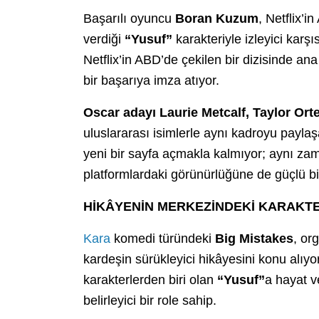
Başarılı oyuncu
Boran Kuzum
, Netflix’i
verdiği
“Yusuf”
karakteriyle izleyici karş
Netflix’in ABD’de çekilen bir dizisinde an
bir başarıya imza atıyor.
Oscar adayı Laurie Metcalf, Taylor Ort
uluslararası isimlerle aynı kadroyu payl
yeni bir sayfa açmakla kalmıyor; aynı za
platformlardaki görünürlüğüne de güçlü bir
HİKÂYENİN MERKEZİNDEKİ KARAKTE
Kara
komedi türündeki
Big Mistakes
, or
kardeşin sürükleyici hikâyesini konu alıy
karakterlerden biri olan
“Yusuf”
a hayat 
belirleyici bir role sahip.