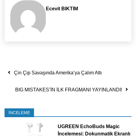
Ecevit BIKTIM
Yazı dolaşımı
Çin Çip Savaşında Amerika’ya Çalım Attı
BIG MISTAKES’İN İLK FRAGMANI YAYINLANDI!
İNCELEME
UGREEN EchoBuds Magic
İncelemesi: Dokunmatik Ekranlı