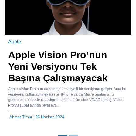
Apple
Apple Vision Pro’nun
Yeni Versiyonu Tek
Başına Çalışmayacak
Apple Vision Pro’nun daha düşük maliyetli bir versiyonu geliyor. Ama bu
versiyonu kullanabilmek için bir iPhone ya da Mac’e bağlamanız
gerekecek. Yıllardır çıkardığı ilk orijinal ürün olan VR/AR başlığı Vision
Pro’yu şubat ayında piyasaya...
Ahmet Timur
| 26 Haziran 2024