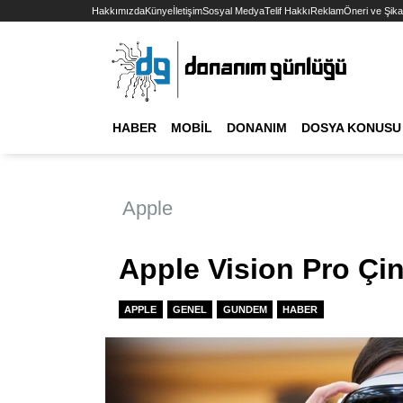
Hakkımızda
Künye
İletişim
Sosyal Medya
Telif Hakkı
Reklam
Öneri ve Şika
HABER
MOBIL
DONANIM
DOSYA KONUSU
Apple
Apple Vision Pro Çi
APPLE
GENEL
GUNDEM
HABER