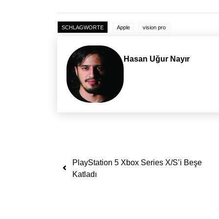
SCHLAGWORTE
Apple
vision pro
Hasan Uğur Nayır
Yazı dolaşımı
PlayStation 5 Xbox Series X/S’i Beşe
Katladı