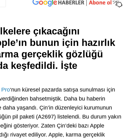
lkelere çıkacağını
le’ın bunun için hazırlık
 Karma gerçeklik gözlüğü
 keşfedildi. İşte
 Pro
‘nun küresel pazarda satışa sunulması için
r verdiğinden bahsetmiştik. Daha bu haberin
e daha yaşandı. Çin’in düzenleyici kurumunun
ğün pil paketi (A2697) listelendi. Bu durum yakın
ini gösteriyor. Zaten Çin’deki bazı Apple
dığı rivayet ediliyor. Apple, karma gerçeklik