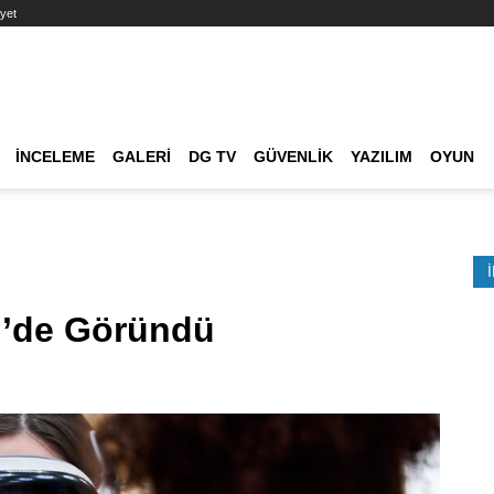
yet
Ana dolaşım
İNCELEME
GALERI
DG TV
GÜVENLIK
YAZILIM
OYUN
Etkinlik Ara
n’de Göründü