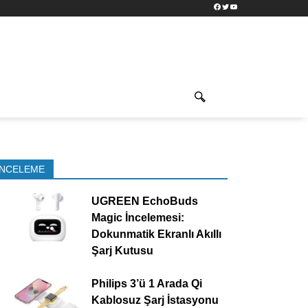
Facebook
Twitter
YouTube
İNCELEME
UGREEN EchoBuds
Magic İncelemesi:
Dokunmatik Ekranlı Akıllı
Şarj Kutusu
Philips 3’ü 1 Arada Qi
Kablosuz Şarj İstasyonu