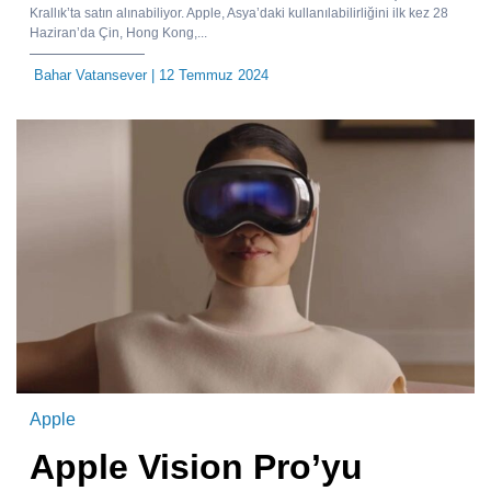
Krallık’ta satın alınabiliyor. Apple, Asya’daki kullanılabilirliğini ilk kez 28
Haziran’da Çin, Hong Kong,...
Bahar Vatansever
| 12 Temmuz 2024
Apple
Apple Vision Pro’yu