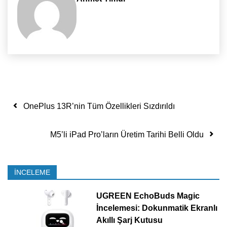
Yazı dolaşımı
OnePlus 13R’nin Tüm Özellikleri Sızdırıldı
M5’li iPad Pro’ların Üretim Tarihi Belli Oldu
İNCELEME
UGREEN EchoBuds Magic
İncelemesi: Dokunmatik Ekranlı
Akıllı Şarj Kutusu