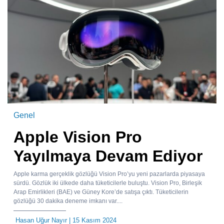
Genel
Apple Vision Pro
Yayılmaya Devam Ediyor
Apple karma gerçeklik gözlüğü Vision Pro’yu yeni pazarlarda piyasaya
sürdü. Gözlük iki ülkede daha tüketicilerle buluştu. Vision Pro, Birleşik
Arap Emirlikleri (BAE) ve Güney Kore’de satışa çıktı. Tüketicilerin
gözlüğü 30 dakika deneme imkanı var....
Hasan Uğur Nayır
| 15 Kasım 2024