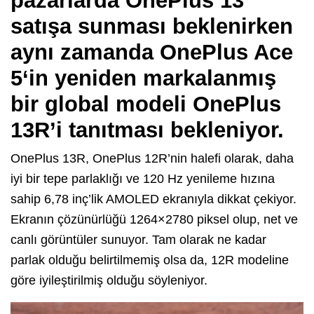
pazarlarda
OnePlus 13
satışa sunması beklenirken
aynı zamanda
OnePlus Ace
5
‘in yeniden markalanmış
bir global modeli
OnePlus
13R’i tanıtması bekleniyor.
OnePlus 13R, OnePlus 12R’nin halefi olarak, daha
iyi bir tepe parlaklığı ve 120 Hz yenileme hızına
sahip 6,78 inç’lik AMOLED ekranıyla dikkat çekiyor.
Ekranın çözünürlüğü 1264×2780 piksel olup, net ve
canlı görüntüler sunuyor. Tam olarak ne kadar
parlak olduğu belirtilmemiş olsa da, 12R modeline
göre iyileştirilmiş olduğu söyleniyor.