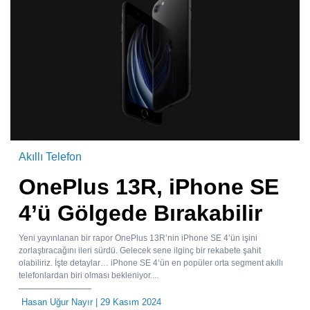
Akıllı Telefon
OnePlus 13R, iPhone SE
4’ü Gölgede Bırakabilir
Yeni yayınlanan bir rapor OnePlus 13R’nin iPhone SE 4’ün işini
zorlaştıracağını ileri sürdü. Gelecek sene ilginç bir rekabete şahit
olabiliriz. İşte detaylar… iPhone SE 4‘ün en popüler orta segment akıllı
telefonlardan biri olması bekleniyor....
Hasan Uğur Nayır
| 29 Kasım 2024