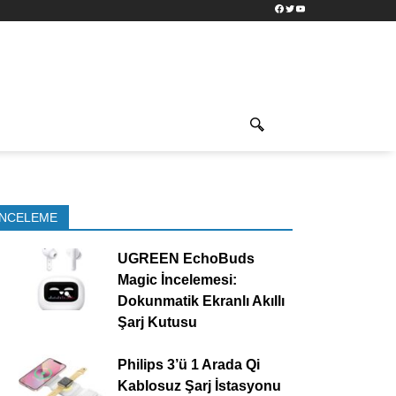
Facebook
Twitter
YouTube
İNCELEME
UGREEN EchoBuds
Magic İncelemesi:
Dokunmatik Ekranlı Akıllı
Şarj Kutusu
Philips 3’ü 1 Arada Qi
Kablosuz Şarj İstasyonu