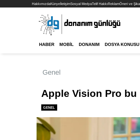
Hakkımızda
Künye
İletişim
Sosyal Medya
Telif Hakkı
Reklam
Öneri ve Şika
HABER
MOBIL
DONANIM
DOSYA KONUSU
Genel
Apple Vision Pro bu 
GENEL