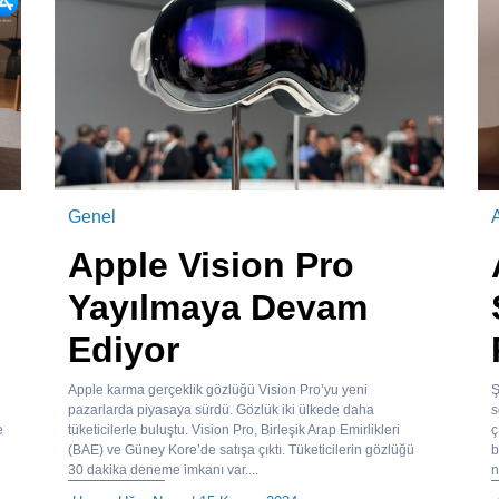
Genel
Apple Vision Pro
Yayılmaya Devam
Ediyor
Apple karma gerçeklik gözlüğü Vision Pro’yu yeni
Ş
pazarlarda piyasaya sürdü. Gözlük iki ülkede daha
s
e
tüketicilerle buluştu. Vision Pro, Birleşik Arap Emirlikleri
ç
(BAE) ve Güney Kore’de satışa çıktı. Tüketicilerin gözlüğü
b
30 dakika deneme imkanı var....
n