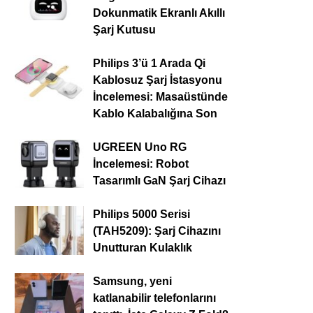
Dokunmatik Ekranlı Akıllı
Şarj Kutusu
Philips 3’ü 1 Arada Qi
Kablosuz Şarj İstasyonu
İncelemesi: Masaüstünde
Kablo Kalabalığına Son
UGREEN Uno RG
İncelemesi: Robot
Tasarımlı GaN Şarj Cihazı
Philips 5000 Serisi
(TAH5209): Şarj Cihazını
Unutturan Kulaklık
Samsung, yeni
katlanabilir telefonlarını