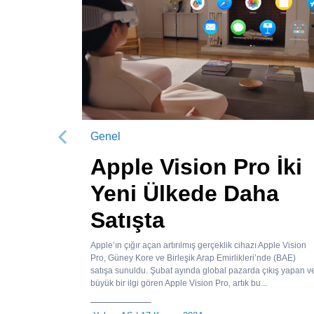
Genel
Önceki
Apple Vision Pro İki
Yeni Ülkede Daha
Satışta
Apple’ın çığır açan artırılmış gerçeklik cihazı Apple Vision
Pro, Güney Kore ve Birleşik Arap Emirlikleri’nde (BAE)
satışa sunuldu. Şubat ayında global pazarda çıkış yapan v
büyük bir ilgi gören Apple Vision Pro, artık bu...