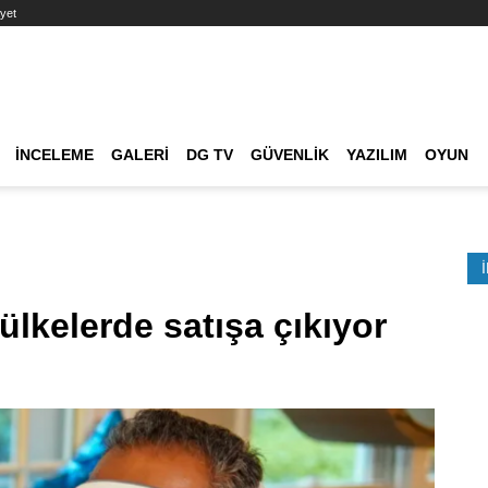
yet
Ana dolaşım
İNCELEME
GALERI
DG TV
GÜVENLIK
YAZILIM
OYUN
Etkinlik Ara
ülkelerde satışa çıkıyor