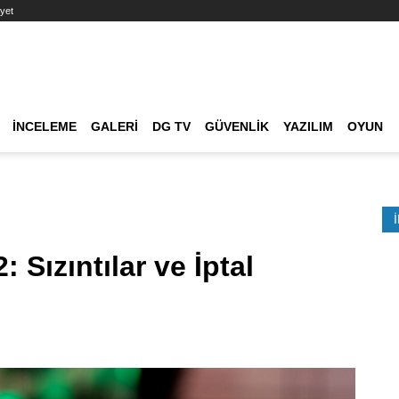
yet
Ana dolaşım
İNCELEME
GALERI
DG TV
GÜVENLIK
YAZILIM
OYUN
Etkinlik Ara
 Sızıntılar ve İptal