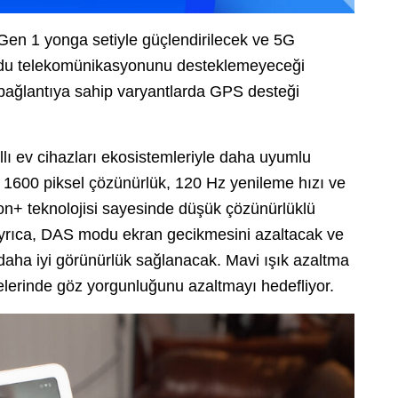
en 1 yonga setiyle güçlendirilecek ve 5G
ydu telekomünikasyonunu desteklemeyeceği
 bağlantıya sahip varyantlarda GPS desteği
llı ev cihazları ekosistemleriyle daha uyumlu
x 1600 piksel çözünürlük, 120 Hz yenileme hızı ve
on+ teknolojisi sayesinde düşük çözünürlüklü
 Ayrıca, DAS modu ekran gecikmesini azaltacak ve
 daha iyi görünürlük sağlanacak. Mavi ışık azaltma
relerinde göz yorgunluğunu azaltmayı hedefliyor.