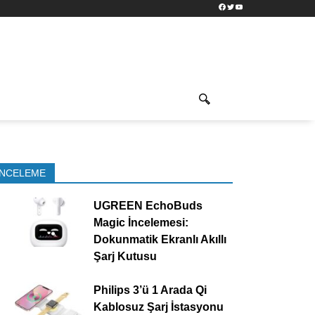
Facebook
Twitter
YouTube
İNCELEME
UGREEN EchoBuds
Magic İncelemesi:
Dokunmatik Ekranlı Akıllı
Şarj Kutusu
Philips 3’ü 1 Arada Qi
Kablosuz Şarj İstasyonu