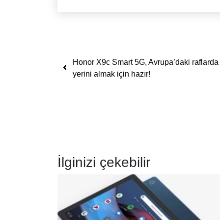
Yazı dolaşımı
Honor X9c Smart 5G, Avrupa’daki raflarda
yerini almak için hazır!
İlginizi çekebilir