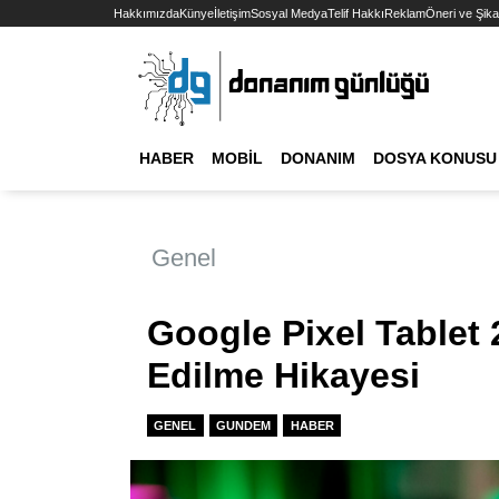
Hakkımızda
Künye
İletişim
Sosyal Medya
Telif Hakkı
Reklam
Öneri ve Şika
HABER
MOBIL
DONANIM
DOSYA KONUSU
Genel
Google Pixel Tablet 2:
Edilme Hikayesi
GENEL
GUNDEM
HABER