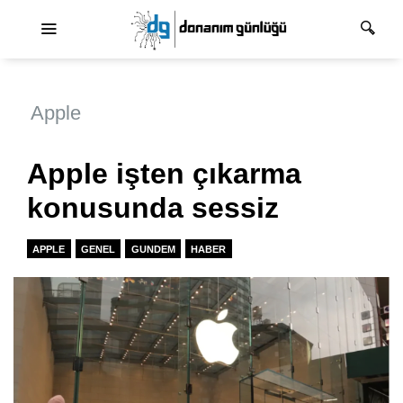
Ana dolaşım
Apple
Apple işten çıkarma
konusunda sessiz
APPLE
GENEL
GUNDEM
HABER