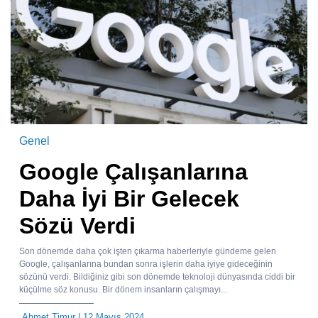
Genel
Google Çalışanlarına
Daha İyi Bir Gelecek
Sözü Verdi
Son dönemde daha çok işten çıkarma haberleriyle gündeme gelen
Google, çalışanlarına bundan sonra işlerin daha iyiye gideceğinin
sözünü verdi. Bildiğiniz gibi son dönemde teknoloji dünyasında ciddi bir
küçülme söz konusu. Bir dönem insanların çalışmayı...
Ahmet Timur
| 12 Mayıs 2024