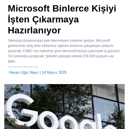
Microsoft Binlerce Kişiyi
İşten Çıkarmaya
Hazırlanıyor
Teknoloji dünyasından pek istenmeyen haberler geliyor. Microsoft
gelirlerinde artış elde etmesine rağmen binlerce çalışanıyla yollarını
ayıracak. CNBC’nin haberine göre Microsoft dünya çapındaki iş gücünü
%3 oranında azaltacak. Şirketin yaklaşık olarak 228.000 çalışanı var.
İşten...
Hasan Uğur Nayır
| 14 Mayıs 2025