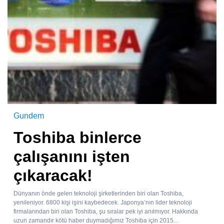
Gundem
Toshiba binlerce
çalışanını işten
çıkaracak!
Dünyanın önde gelen teknoloji şirketlerinden biri olan Toshiba,
yenileniyor. 6800 kişi işini kaybedecek. Japonya’nın lider teknoloji
firmalarından biri olan Toshiba, şu sıralar pek iyi anılmıyor. Hakkında
uzun zamandır kötü haber duymadığımız Toshiba için 2015...