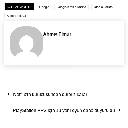
SCHLAGWORTE
Google
Google işten çıkarma
işten çıkarma
Sundar Pichai
Ahmet Timur
Yazı dolaşımı
Netflix’in kurucusundan sürpriz karar
PlayStation VR2 için 13 yeni oyun daha duyuruldu