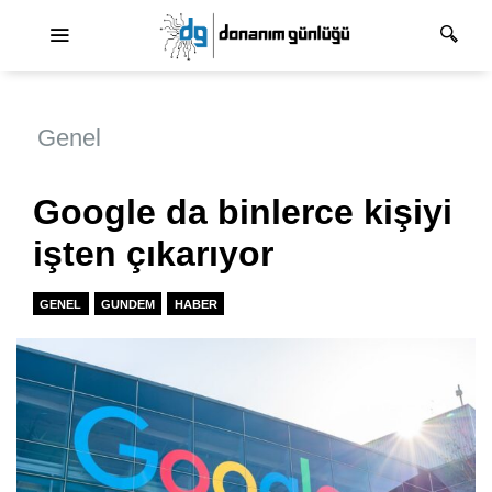
Ana dolaşım
Genel
Google da binlerce kişiyi
işten çıkarıyor
GENEL
GUNDEM
HABER