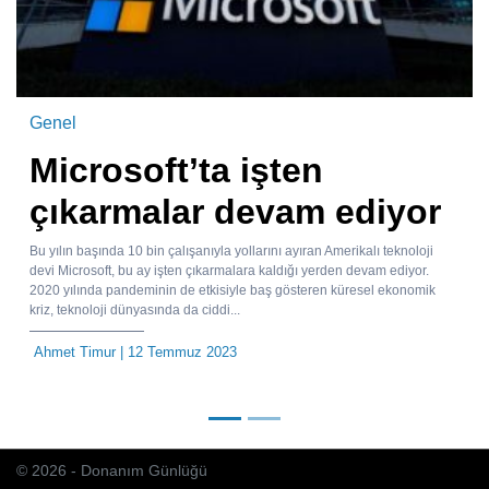
Genel
Microsoft’ta işten
çıkarmalar devam ediyor
Bu yılın başında 10 bin çalışanıyla yollarını ayıran Amerikalı teknoloji
devi Microsoft, bu ay işten çıkarmalara kaldığı yerden devam ediyor.
2020 yılında pandeminin de etkisiyle baş gösteren küresel ekonomik
kriz, teknoloji dünyasında da ciddi...
Ahmet Timur
| 12 Temmuz 2023
© 2026 - Donanım Günlüğü