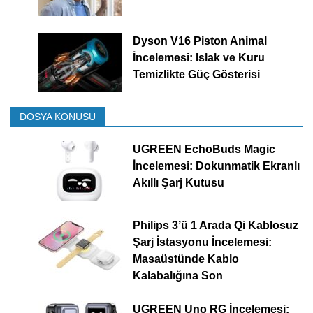
Dyson V16 Piston Animal
İncelemesi: Islak ve Kuru
Temizlikte Güç Gösterisi
DOSYA KONUSU
UGREEN EchoBuds Magic
İncelemesi: Dokunmatik Ekranlı
Akıllı Şarj Kutusu
Philips 3’ü 1 Arada Qi Kablosuz
Şarj İstasyonu İncelemesi:
Masaüstünde Kablo
Kalabalığına Son
UGREEN Uno RG İncelemesi: