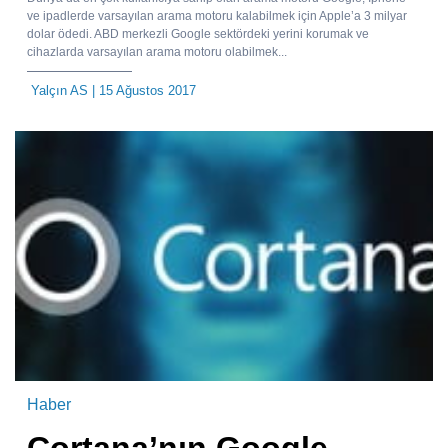
ve ipadlerde varsayılan arama motoru kalabilmek için Apple’a 3 milyar
dolar ödedi. ABD merkezli Google sektördeki yerini korumak ve
cihazlarda varsayılan arama motoru olabilmek...
Yalçın AS
| 15 Ağustos 2017
Haber