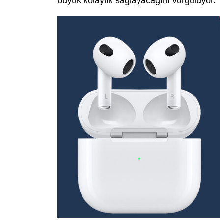
büyük kolaylık sağlayacağını vurguluyor.