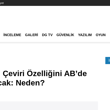
yet
Ana dolaşım
İNCELEME
GALERI
DG TV
GÜVENLIK
YAZILIM
OYUN
Etkinlik Ara
 Çeviri Özelliğini AB’de
cak: Neden?