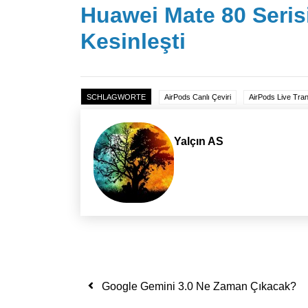
Huawei Mate 80 Seris
Kesinleşti
SCHLAGWORTE
AirPods Canlı Çeviri
AirPods Live Tran
Yalçın AS
Yazı dolaşımı
Google Gemini 3.0 Ne Zaman Çıkacak?