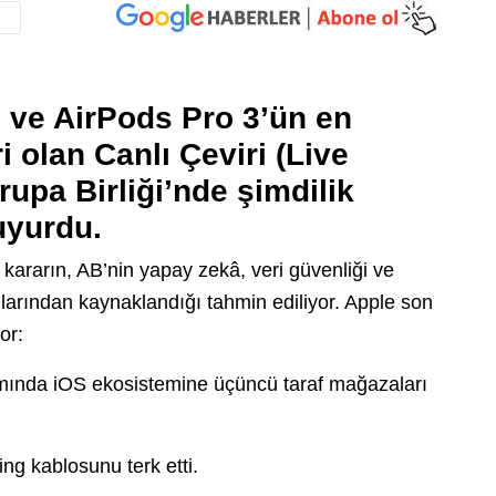
ğı ve AirPods Pro 3’ün en
i olan Canlı Çeviri (Live
vrupa Birliği’nde şimdilik
uyurdu.
kararın, AB’nin yapay zekâ, veri güvenliği ve
onlarından kaynaklandığı tahmin ediliyor. Apple son
or:
amında iOS ekosistemine üçüncü taraf mağazaları
ng kablosunu terk etti.