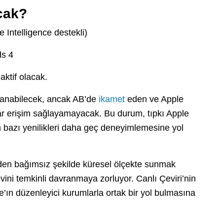
cak?
 Intelligence destekli)
ds 4
aktif olacak.
ullanabilecek, ancak AB’de
ikamet
eden ve Apple
lar erişim sağlayamayacak. Bu durum, tıpkı Apple
rın bazı yenilikleri daha geç deneyimlemesine yol
erden bağımsız şekilde küresel ölçekte sunmak
devini temkinli davranmaya zorluyor. Canlı Çeviri’nin
ın düzenleyici kurumlarla ortak bir yol bulmasına