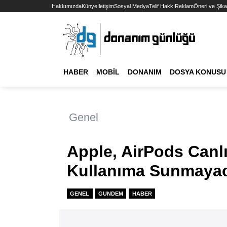
Hakkımızda
Künye
İletişim
Sosyal Medya
Telif Hakkı
Reklam
Öneri ve Şika
HABER
MOBIL
DONANIM
DOSYA KONUSU
Genel
Apple, AirPods Canlı
Kullanıma Sunmaya
GENEL
GUNDEM
HABER