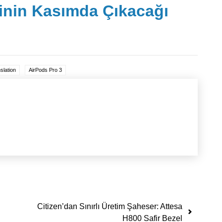
inin Kasımda Çıkacağı
slation
AirPods Pro 3
Citizen’dan Sınırlı Üretim Şaheser: Attesa
H800 Safir Bezel