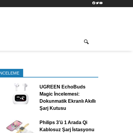
Facebook
Twitter
YouTube
İNCELEME
UGREEN EchoBuds
Magic İncelemesi:
Dokunmatik Ekranlı Akıllı
Şarj Kutusu
Philips 3’ü 1 Arada Qi
Kablosuz Şarj İstasyonu