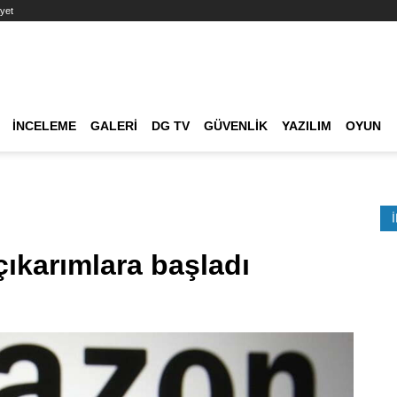
yet
Ana dolaşım
İNCELEME
GALERI
DG TV
GÜVENLIK
YAZILIM
OYUN
Etkinlik Ara
ıkarımlara başladı