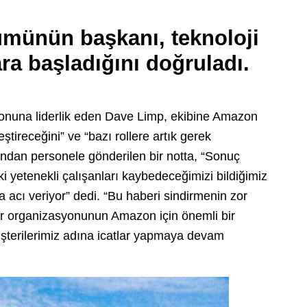
ünün başkanı, teknoloji
ara başladığını doğruladı.
yonuna liderlik eden Dave Limp, ekibine Amazon
eştireceğini” ve “bazı rollere artık gerek
fından personele gönderilen bir notta, “Sonuç
i yetenekli çalışanları kaybedeceğimizi bildiğimiz
acı veriyor” dedi. “Bu haberi sindirmenin zor
er organizasyonunun Amazon için önemli bir
üşterilerimiz adına icatlar yapmaya devam