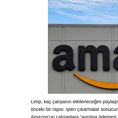
Limp, kaç çalışanın etkileneceğini payl
önceki bir rapor, işten çıkarmalar sonucund
Amazon’un çalışanlara “ayrılma ödemesi, g