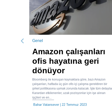
Genel
Önceki
Amazon çalışanları
ofis hayatına geri
dönüyor
Bloomberg ile konuşan kaynaklara göre, bazı Amazon
çalışanları, haftada üç gün ofis içi çalışma gerektiren bir
şirket politikasına uymak zorunda kalacak. İşte tüm detaylar
Karardan etkilenenler, uzak pozisyonlar için işe alınan
işçileri ve en...
Bahar Vatansever
| 22 Temmuz 2023