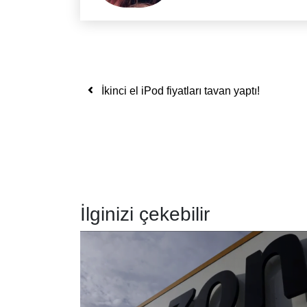
Yazı dolaşımı
İkinci el iPod fiyatları tavan yaptı!
İlginizi çekebilir