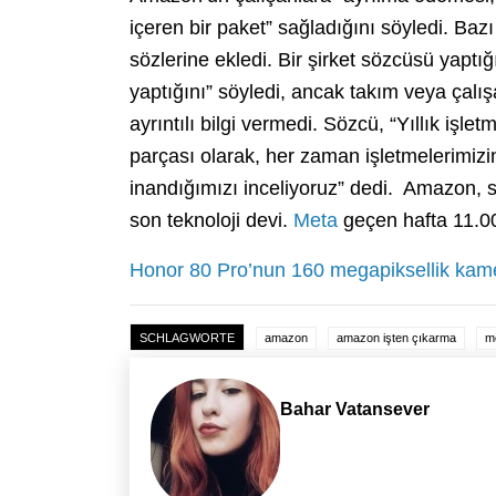
içeren bir paket” sağladığını söyledi. Bazı i
sözlerine ekledi. Bir şirket sözcüsü yaptı
yaptığını” söyledi, ancak takım veya çalış
ayrıntılı bilgi vermedi. Sözcü, “Yıllık iş
parçası olarak, her zaman işletmelerimizin
inandığımızı inceliyoruz” dedi. Amazon, s
son teknoloji devi.
Meta
geçen hafta 11.000
Honor 80 Pro’nun 160 megapiksellik kame
SCHLAGWORTE
amazon
amazon işten çıkarma
m
Bahar Vatansever