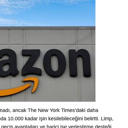
aşmadı, ancak The New York Times’daki daha
a 10.000 kadar işin kesilebileceğini belirtti. Limp,
eçiş avantajları ve harici işe yerleştirme desteği