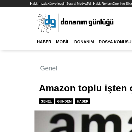
Hakkımızda
Künye
İletişim
Sosyal Medya
Telif Hakkı
Reklam
Öneri ve Şika
HABER
MOBIL
DONANIM
DOSYA KONUSU
Genel
Amazon toplu işten ç
GENEL
GUNDEM
HABER