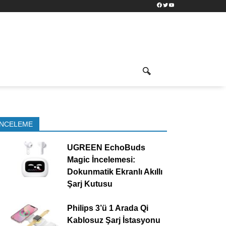
Facebook
Twitter
YouTube
İNCELEME
UGREEN EchoBuds
Magic İncelemesi:
Dokunmatik Ekranlı Akıllı
Şarj Kutusu
Philips 3’ü 1 Arada Qi
Kablosuz Şarj İstasyonu