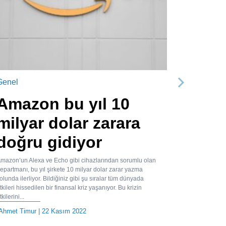
Genel
Sonraki
Amazon bu yıl 10
milyar dolar zarara
doğru gidiyor
mazon’un Alexa ve Echo gibi cihazlarından sorumlu olan
epartmanı, bu yıl şirkete 10 milyar dolar zarar yazma
olunda ilerliyor. Bildiğiniz gibi şu sıralar tüm dünyada
tkileri hissedilen bir finansal kriz yaşanıyor. Bu krizin
tkilerini...
Ahmet Timur
| 22 Kasım 2022