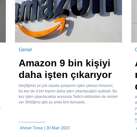
Genel
Amazon 9 bin kişiyi
daha işten çıkarıyor
Geçtiğimiz yıl çok sayıda çalışanını işten çıkaran Amazon,
bu kez de 9 bin kişinin daha işten çıkarılacağını açıkladı. Bu
kez işten çıkarılacaklar arasında Twitch ekibinden de isimler
A
var. Bildiğiniz gibi şu anda tüm dünyada...
d
.
y
e
e
Ahmet Timur
| 20 Mart 2023