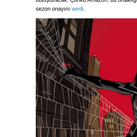
sezon onayını
verdi
.