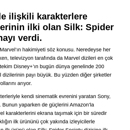
ilişkili karakterlere
rinin ilki olan Silk: Spider
nayı verdi.
 Marvel’ın hakimiyeti söz konusu. Neredeyse her
rken, televizyon tarafında da Marvel dizileri en çok
Nitekim Disney+’ın bugün dünya genelinde 200
izilerinin payı büyük. Bu yüzden diğer şirketler
larını arıyor.
terleriyle kendi sinematik evrenini yaratan Sony,
or. Bunun yaparken de güçlerini Amazon’la
el karakterlerini ekrana taşımak için bir süredir
ığın ilk ürününü çok yakında izleyicilerle
ilk ürünü olan Silk: Spider Society dizisine ilk