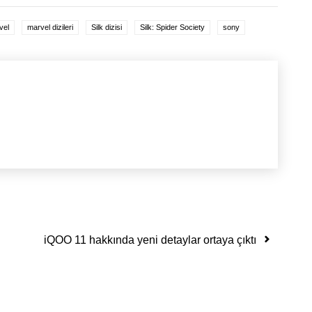
vel
marvel dizileri
Silk dizisi
Silk: Spider Society
sony
iQOO 11 hakkında yeni detaylar ortaya çıktı