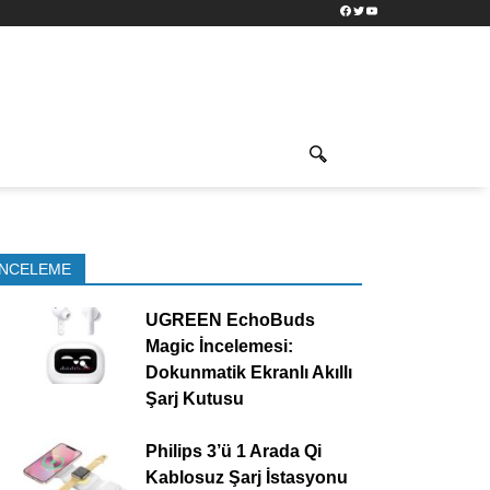
Facebook
Twitter
YouTube
İNCELEME
UGREEN EchoBuds
Magic İncelemesi:
Dokunmatik Ekranlı Akıllı
Şarj Kutusu
Philips 3’ü 1 Arada Qi
Kablosuz Şarj İstasyonu