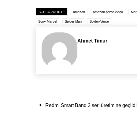
SCHLAGWORTE
amazon
amazon prime video
Mar
Sony Marvel
Spider Man
Spider-Verse
Ahmet Timur
Yazı dolaşımı
Redmi Smart Band 2 seri üretimine geçildi