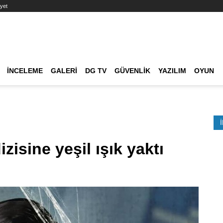
yet
Ana dolaşım
İNCELEME
GALERI
DG TV
GÜVENLIK
YAZILIM
OYUN
Etkinlik Ara
zisine yeşil ışık yaktı