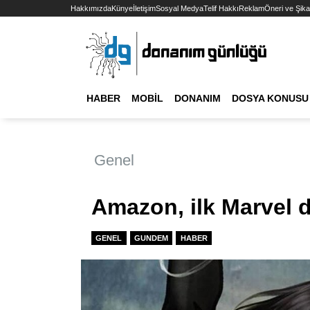
Hakkımızda
Künye
İletişim
Sosyal Medya
Telif Hakkı
Reklam
Öneri ve Şika
HABER
MOBIL
DONANIM
DOSYA KONUSU
Genel
Amazon, ilk Marvel di
GENEL
GUNDEM
HABER