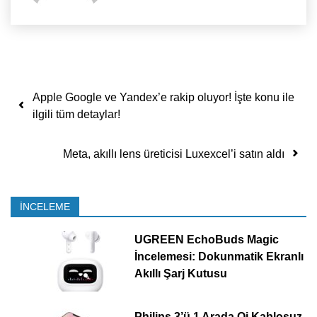
Yazı dolaşımı
Apple Google ve Yandex’e rakip oluyor! İşte konu ile
ilgili tüm detaylar!
Meta, akıllı lens üreticisi Luxexcel’i satın aldı
İNCELEME
UGREEN EchoBuds Magic
İncelemesi: Dokunmatik Ekranlı
Akıllı Şarj Kutusu
Philips 3’ü 1 Arada Qi Kablosuz