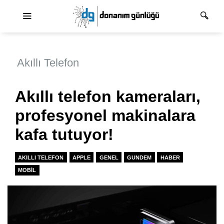
Ana dolaşım
Akıllı Telefon
Akıllı telefon kameraları,
profesyonel makinalara
kafa tutuyor!
AKILLI TELEFON
APPLE
GENEL
GUNDEM
HABER
MOBIL