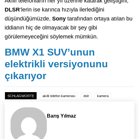
Akıllı telefonların her yıl üzerine katarak geliştiğini,
DLSR
’lerin ise karınca hızıyla ilerlediğini
düşündüğümüzde,
Sony
tarafından ortaya atılan bu
iddianın hiç de olmayacak bir şey gibi
görülemeyeceğini söylemek mümkün.
BMW X1 SUV’unun
elektrikli versiyonunu
çıkarıyor
SCHLAGWORTE
akıllı telefon kamerası
dslr
kamera
Barış Yılmaz