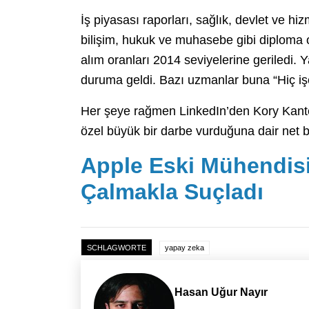
İş piyasası raporları, sağlık, devlet ve hi
bilişim, hukuk ve muhasebe gibi diploma od
alım oranları 2014 seviyelerine geriledi. 
duruma geldi. Bazı uzmanlar buna “Hiç işe
Her şeye rağmen LinkedIn’den Kory Kante
özel büyük bir darbe vurduğuna dair net bi
Apple Eski Mühendisin
Çalmakla Suçladı
SCHLAGWORTE
yapay zeka
Hasan Uğur Nayır