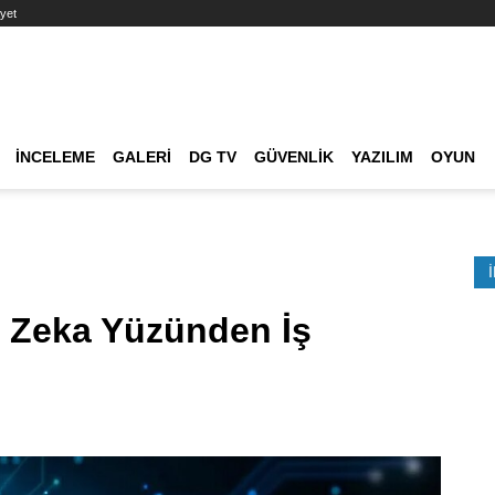
yet
Ana dolaşım
İNCELEME
GALERI
DG TV
GÜVENLIK
YAZILIM
OYUN
Etkinlik Ara
 Zeka Yüzünden İş