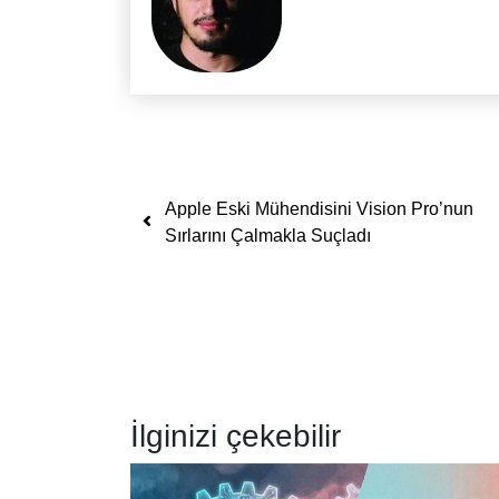
Yazı dolaşımı
Apple Eski Mühendisini Vision Pro’nun
Sırlarını Çalmakla Suçladı
İlginizi çekebilir