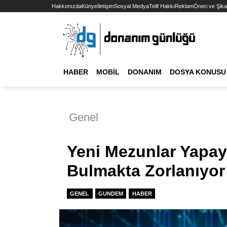
Hakkımızda
Künye
İletişim
Sosyal Medya
Telif Hakkı
Reklam
Öneri ve Şika
HABER
MOBIL
DONANIM
DOSYA KONUSU
Genel
Yeni Mezunlar Yapay
Bulmakta Zorlanıyor
GENEL
GUNDEM
HABER