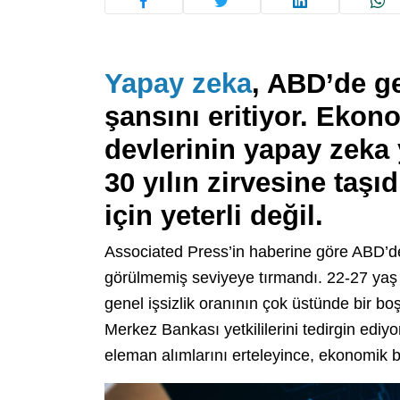
Yapay zeka
, ABD’de g
şansını eritiyor. Ekono
devlerinin yapay zeka y
30 yılın zirvesine taşı
için yeterli değil.
Associated Press’in haberine göre ABD’de
görülmemiş seviyeye tırmandı. 22-27 yaş a
genel işsizlik oranının çok üstünde bir b
Merkez Bankası yetkililerini tedirgin ediy
eleman alımlarını erteleyince, ekonomik b