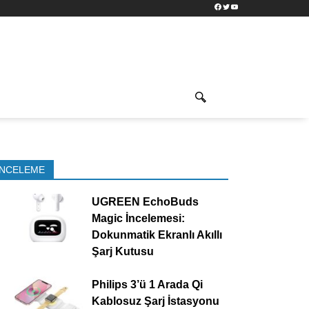
Facebook
Twitter
YouTube
İNCELEME
UGREEN EchoBuds
Magic İncelemesi:
Dokunmatik Ekranlı Akıllı
Şarj Kutusu
Philips 3’ü 1 Arada Qi
Kablosuz Şarj İstasyonu