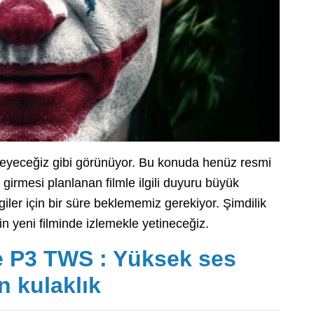
zleyeceğiz gibi görünüyor. Bu konuda henüz resmi
 girmesi planlanan filmle ilgili duyuru büyük
iler için bir süre beklememiz gerekiyor. Şimdilik
n yeni filminde izlemekle yetineceğiz.
e P3 TWS : Yüksek ses
an kulaklık