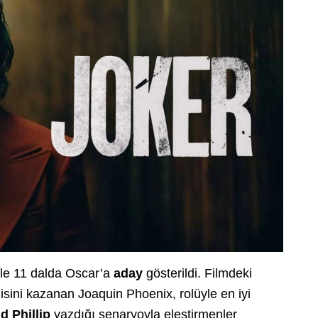
yle 11 dalda Oscar’a
aday
gösterildi. Filmdeki
sini kazanan Joaquin Phoenix, rolüyle en iyi
d Phillip
yazdığı senaryoyla eleştirmenler