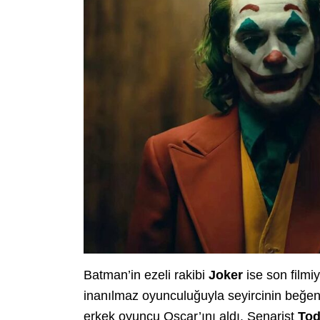
Batman’in ezeli rakibi
Joker
ise son filmi
inanılmaz oyunculuğuyla seyircinin beğeni
erkek oyuncu Oscar’ını aldı. Senarist
Tod