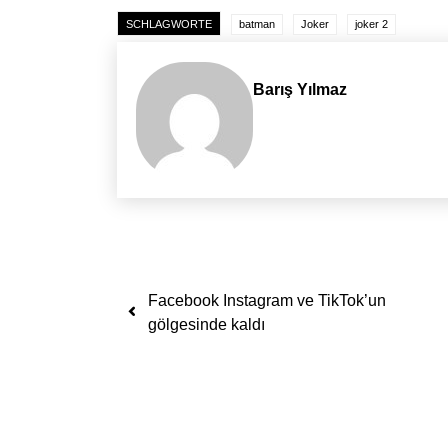
SCHLAGWORTE
batman
Joker
joker 2
Barış Yılmaz
Yazı dolaşımı
Facebook Instagram ve TikTok’un
gölgesinde kaldı