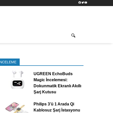
Facebook
Twitter
YouTube
İNCELEME
UGREEN EchoBuds
Magic İncelemesi:
Dokunmatik Ekranlı Akıllı
Şarj Kutusu
Philips 3’ü 1 Arada Qi
Kablosuz Şarj İstasyonu