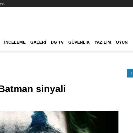
yet
Ana dolaşım
İNCELEME
GALERI
DG TV
GÜVENLIK
YAZILIM
OYUN
Etkinlik Ara
 Batman sinyali