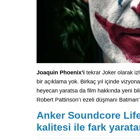
Joaquin Phoenix’i
tekrar Joker olarak i
bir açıklama yok. Birkaç yıl içinde vizyona
heyecan yaratsa da film hakkında yeni bilg
Robert Pattinson’ı ezeli düşmanı Batman’i
Anker Soundcore Lif
kalitesi ile fark yarat