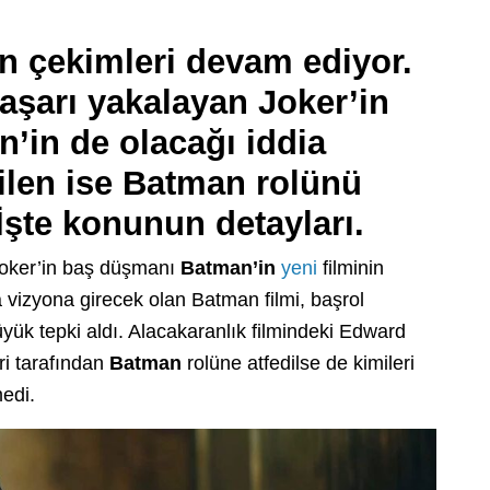
in çekimleri devam ediyor.
 başarı yakalayan Joker’in
’in de olacağı iddia
dilen ise Batman rolünü
İşte konunun detayları.
 Joker’in baş düşmanı
Batman’in
yeni
filminin
a vizyona girecek olan Batman filmi, başrol
k tepki aldı. Alacakaranlık filmindeki Edward
ri tarafından
Batman
rolüne atfedilse de kimileri
edi.