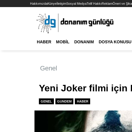
Hakkımızda
Künye
İletişim
Sosyal Medya
Telif Hakkı
Reklam
Öneri ve Şika
HABER
MOBIL
DONANIM
DOSYA KONUSU
Genel
Yeni Joker filmi için
GENEL
GUNDEM
HABER