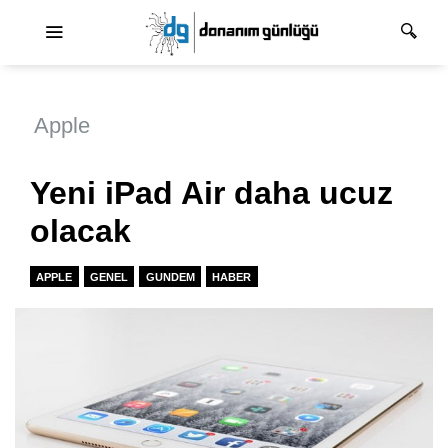
Ana dolaşım
Apple
Yeni iPad Air daha ucuz
olacak
APPLE
GENEL
GUNDEM
HABER