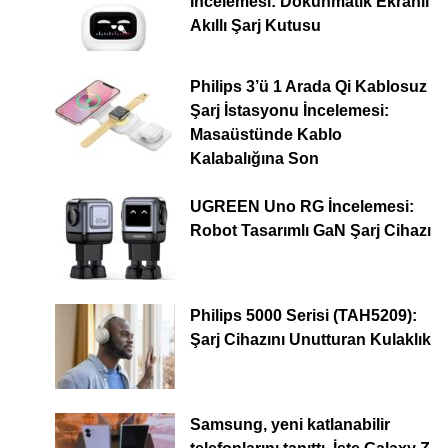
İncelemesi: Dokunmatik Ekranlı
Akıllı Şarj Kutusu
Philips 3’ü 1 Arada Qi Kablosuz
Şarj İstasyonu İncelemesi:
Masaüstünde Kablo
Kalabalığına Son
UGREEN Uno RG İncelemesi:
Robot Tasarımlı GaN Şarj Cihazı
Philips 5000 Serisi (TAH5209):
Şarj Cihazını Unutturan Kulaklık
Samsung, yeni katlanabilir