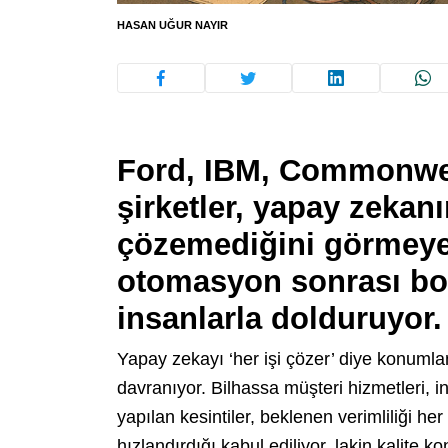
HASAN UĞUR NAYIR
Ford, IBM, Commonwe
şirketler, yapay zekanı
çözemediğini görmeye 
otomasyon sonrası boş
insanlarla dolduruyor.
Yapay zekayı ‘her işi çözer’ diye konuml
davranıyor. Bilhassa müşteri hizmetleri, i
yapılan kesintiler, beklenen verimliliği h
hızlandırdığı kabul ediliyor, lakin kalite k