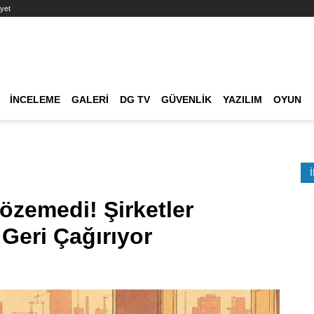
yet
Ana dolaşım
İNCELEME
GALERI
DG TV
GÜVENLIK
YAZILIM
OYUN
Etkinlik Ara
özemedi! Şirketler
 Geri Çağırıyor