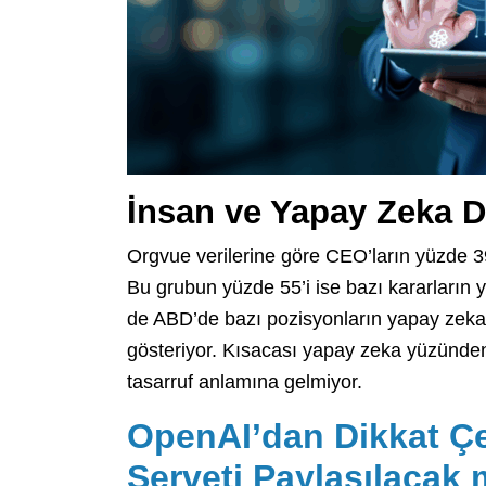
İnsan ve Yapay Zeka D
Orgvue verilerine göre CEO’ların yüzde 39
Bu grubun yüzde 55’i ise bazı kararların y
de ABD’de bazı pozisyonların yapay zeka g
gösteriyor. Kısacası yapay zeka yüzünden
tasarruf anlamına gelmiyor.
OpenAI’dan Dikkat Ç
Serveti Paylaşılacak 