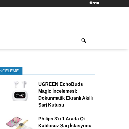
Facebook
Twitter
YouTube
İNCELEME
UGREEN EchoBuds
Magic İncelemesi:
Dokunmatik Ekranlı Akıllı
Şarj Kutusu
Philips 3’ü 1 Arada Qi
Kablosuz Şarj İstasyonu