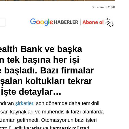
2 Temmuz 2026
alth Bank ve başka
n tek başına her işi
başladı. Bazı firmalar
alan koltukları tekrar
 İşte detaylar…
andıran
şirketler
, son dönemde daha temkinli
nsan kaynakları ve mühendislik tarzı alanlarda
er zaman getirmedi. Otomasyonun bazı işleri
ontrolü, etik kararlar ve karmaşık müşteri