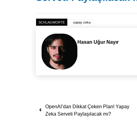
SCHLAGWORTE
yapay zeka
Hasan Uğur Nayır
Yazı dolaşımı
OpenAI’dan Dikkat Çeken Plan! Yapay
Zeka Serveti Paylaşılacak mı?