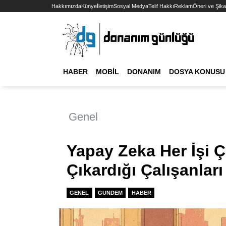
Hakkımızda
Künye
İletişim
Sosyal Medya
Telif Hakkı
Reklam
Öneri ve Şika
HABER
MOBIL
DONANIM
DOSYA KONUSU
Genel
Yapay Zeka Her İşi Ç
Çıkardığı Çalışanları
GENEL
GUNDEM
HABER