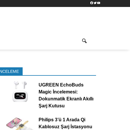
Facebook
Twitter
YouTube
İNCELEME
UGREEN EchoBuds
Magic İncelemesi:
Dokunmatik Ekranlı Akıllı
Şarj Kutusu
Philips 3’ü 1 Arada Qi
Kablosuz Şarj İstasyonu