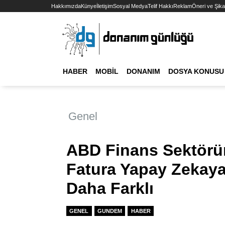
Hakkımızda
Künye
İletişim
Sosyal Medya
Telif Hakkı
Reklam
Öneri ve Şika
HABER
MOBIL
DONANIM
DOSYA KONUSU
Genel
ABD Finans Sektöründ
Fatura Yapay Zekay
Daha Farklı
GENEL
GUNDEM
HABER