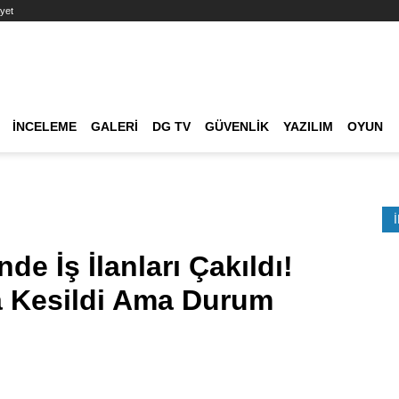
yet
Ana dolaşım
İNCELEME
GALERI
DG TV
GÜVENLIK
YAZILIM
OYUN
Etkinlik Ara
e İş İlanları Çakıldı!
a Kesildi Ama Durum