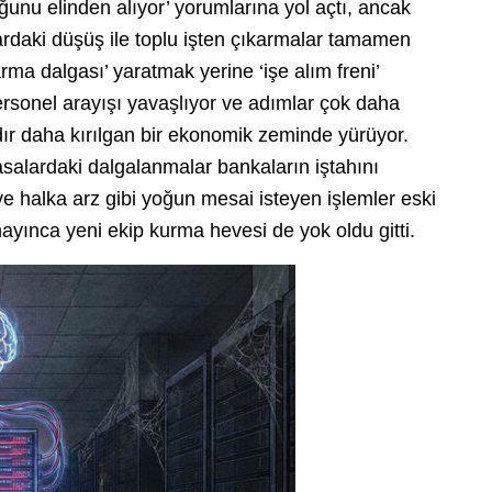
ğunu elinden alıyor’ yorumlarına yol açtı, ancak
lardaki düşüş ile toplu işten çıkarmalar tamamen
arma dalgası’ yaratmak yerine ‘işe alım freni’
ersonel arayışı yavaşlıyor ve adımlar çok daha
ıldır daha kırılgan bir ekonomik zeminde yürüyor.
yasalardaki dalgalanmalar bankaların iştahını
 ve halka arz gibi yoğun mesai isteyen işlemler eski
ayınca yeni ekip kurma hevesi de yok oldu gitti.