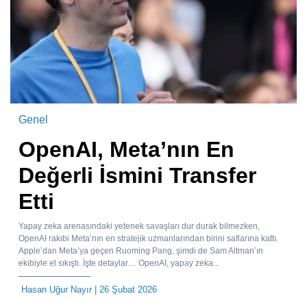
Genel
OpenAI, Meta’nın En
Değerli İsmini Transfer
Etti
Yapay zeka arenasındaki yetenek savaşları dur durak bilmezken,
OpenAI rakibi Meta’nın en stratejik uzmanlarından birini saflarına kattı.
Apple’dan Meta’ya geçen Ruoming Pang, şimdi de Sam Altman’ın
ekibiyle el sıkıştı. İşte detaylar… OpenAI, yapay zeka...
Hasan Uğur Nayır
| 26 Şubat 2026