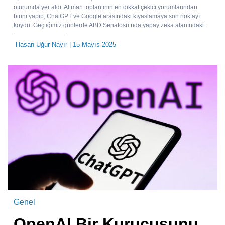
oturumda yer aldı. Altman toplantının en dikkat çekici yorumlarından
birini yapıp, ChatGPT ve Google arasındaki kıyaslamaya son noktayı
koydu. Geçtiğimiz günlerde ABD Senatosu’nda yapay zeka alanındaki...
Hasan Uğur Nayır
| 15 Mayıs 2025
Genel
OpenAI Bir Kurucusunu