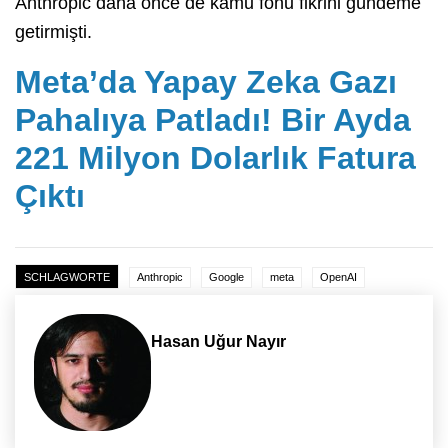
Anthropic daha önce de kamu fonu fikrini gündeme
getirmişti.
Meta’da Yapay Zeka Gazı
Pahalıya Patladı! Bir Ayda
221 Milyon Dolarlık Fatura
Çıktı
SCHLAGWORTE
Anthropic
Google
meta
OpenAI
Hasan Uğur Nayır