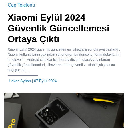
Cep Telefonu
Xiaomi Eylül 2024
Güvenlik Güncellemesi
Ortaya Çıktı
Xiaomi Eylül 2024 güvenlik güncellemesi cihazlara sunulmaya başlandı.
Xiaomi kullanıcılarını yakından ilgilendiren bu güncellemenin detaylarını
inceleyelim. Android cihazlar için her ay düzenli olarak yayınlanan
güvenlik güncellemeleri, cihazların daha güvenli ve stabil çalışmasını
sağlıyor. Bu...
Hakan Ayhan
| 07 Eylül 2024