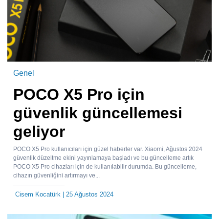
Genel
POCO X5 Pro için
güvenlik güncellemesi
geliyor
POCO X5 Pro kullanıcıları için güzel haberler var. Xiaomi, Ağustos 2024
güvenlik düzeltme ekini yayınlamaya başladı ve bu güncelleme artık
POCO X5 Pro cihazları için de kullanılabilir durumda. Bu güncelleme,
cihazın güvenliğini artırmayı ve...
Cisem Kocatürk
| 25 Ağustos 2024